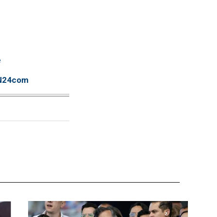
e
TN24com