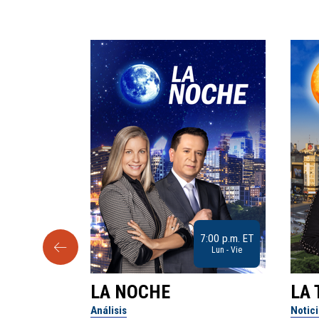
9:30 a.m. ET
7:00 p.m. ET
Sab
Lun - Vie
LA NOCHE
LA 
Análisis
Notic