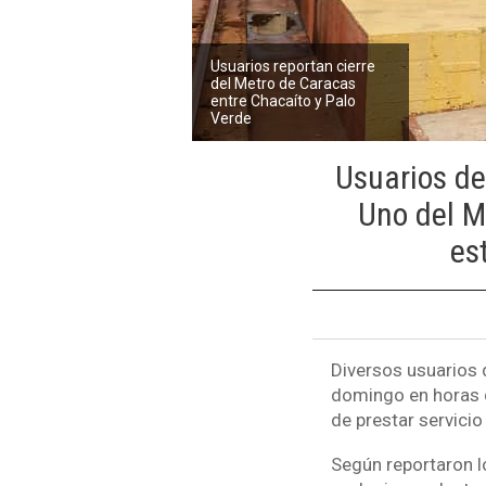
Usuarios reportan cierre
del Metro de Caracas
entre Chacaíto y Palo
Verde
Usuarios de 
Uno del M
es
Diversos usuarios 
domingo en horas d
de prestar servicio
Según reportaron lo