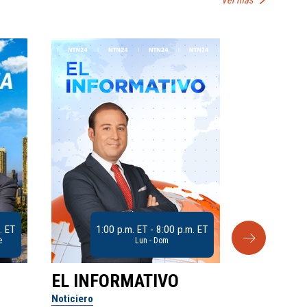
. ET
1:00 p.m. ET - 8:00 p.m. ET
e
Lun - Dom
EL INFORMATIVO
CLUB D
Noticiero
Análisis