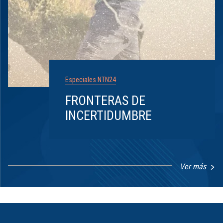
Especiales NTN24
FRONTERAS DE
INCERTIDUMBRE
Ver más
Item
1
of
8