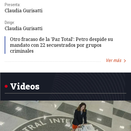
Presenta:
Pr
Claudia Gurisatti
Id
Dirige:
Dir
Claudia Gurisatti
Id
Otro fracaso de la 'Paz Total': Petro despide su
mandato con 22 secuestrados por grupos
criminales
Ver más
Item
1
of
5
Videos