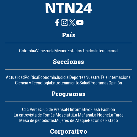
País
Colombia
Venezuela
México
Estados Unidos
Internacional
Secciones
Actualidad
Política
Economía
Judicial
Deportes
Nuestra Tele Internacional
Ciencia y Tecnología
Entretenimiento
Salud
Programas
Opinión
Programas
Clic Verde
Club de Prensa
El Informativo
Flash Fashion
La entrevista de Tomás Mosciatti
La Mañana
La Noche
La Tarde
Mesa de periodistas
Mujeres de Ataque
Razón de Estado
Corporativo