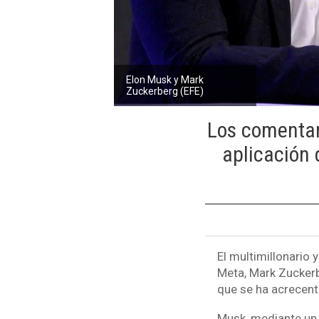
Elon Musk y Mark
Zuckerberg (EFE)
Los comentar
aplicación 
El multimillonario 
Meta, Mark Zuckerb
que se ha acrecent
Musk, mediante un 