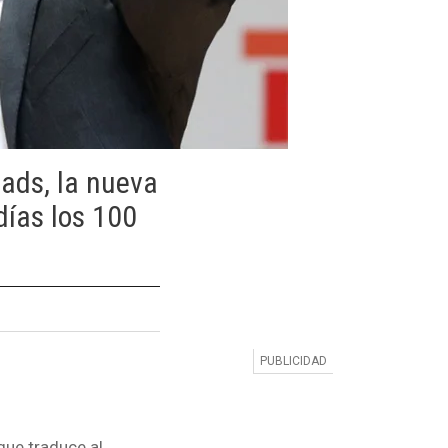
ads, la nueva
días los 100
que traduce al