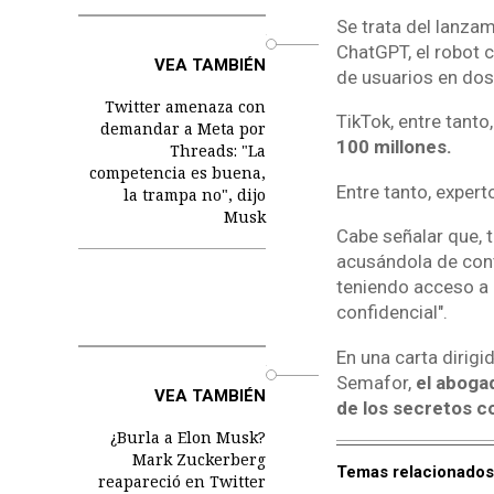
Se trata del lanzam
o
ChatGPT, el robot c
VEA TAMBIÉN
de usuarios en do
Twitter amenaza con
TikTok, entre tanto
demandar a Meta por
100 millones.
Threads: "La
competencia es buena,
Entre tanto, expert
la trampa no", dijo
Musk
Cabe señalar que, 
acusándola de cont
teniendo acceso a 
confidencial".
En una carta dirigi
o
Semafor,
el abogad
VEA TAMBIÉN
de los secretos c
¿Burla a Elon Musk?
Mark Zuckerberg
Temas relacionados
reapareció en Twitter