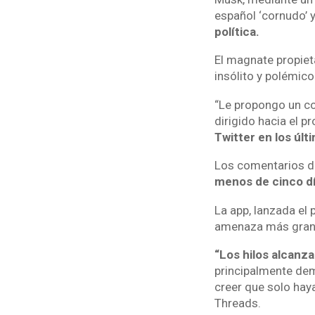
español ‘cornudo’ 
política.
El magnate propieta
insólito y polémico
“Le propongo un con
dirigido hacia el p
Twitter en los últ
Los comentarios de
menos de cinco dí
La app, lanzada el 
amenaza más grand
“Los hilos alcanza
principalmente de
creer que solo haya
Threads.