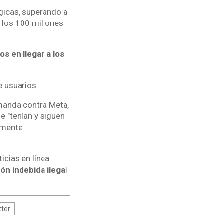
ógicas, superando a
a los 100 millones
s en llegar a los
e usuarios.
manda contra Meta,
 "tenían y siguen
amente
icias en línea
ón indebida ilegal
ter