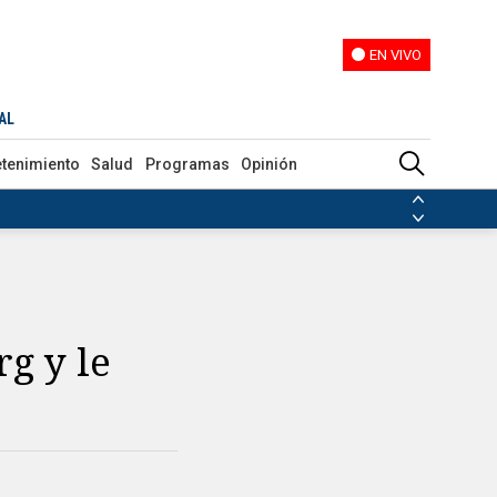
EN VIVO
EN VIVO
AL
etenimiento
Salud
Programas
Opinión
ias de las FARC
ezuela
Nicolás Maduro
Disidencias de las FARC
 en Venezuela
Nicolás Maduro
g y le