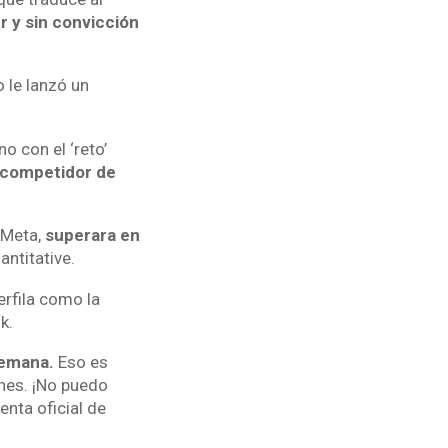
r y sin convicción
 le lanzó un
o con el ‘reto’
 competidor de
 Meta,
superara en
ntitative.
erfila como la
k.
semana.
Eso es
nes. ¡No puedo
enta oficial de