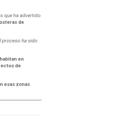
as que ha advertido
osteras de
l proceso ha sido
habitan en
rectos de
an esas zonas