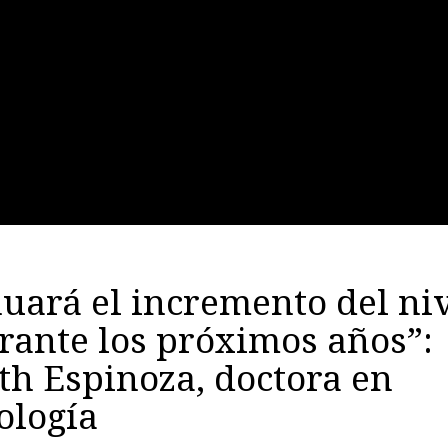
uará el incremento del niv
rante los próximos años”:
th Espinoza, doctora en
ología