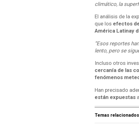
climático, la superf
El análisis de la e
que los
efectos de
América Latina
y d
“Esos reportes han
lento, pero se sig
Incluso otros inv
cercanía de las c
fenómenos meteo
Han precisado ade
están expuestas
a
Temas relacionados