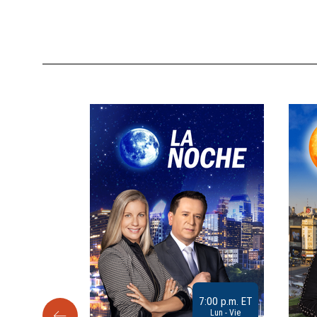
9:30 a.m. ET
7:00 p.m. ET
Sab
Lun - Vie