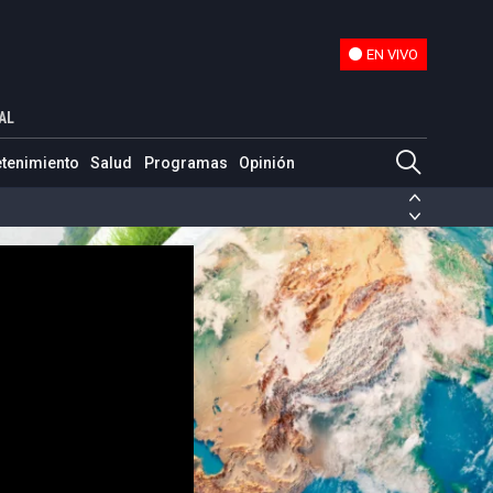
EN VIVO
EN VIVO
ra en meteorología
AL
etenimiento
Salud
Programas
Opinión
ias de las FARC
ezuela
Nicolás Maduro
Disidencias de las FARC
 en Venezuela
Nicolás Maduro