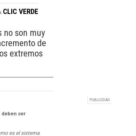
CLIC VERDE
a:
s no son muy
incremento de
tos extremos
e deben ser
omo es el sistema