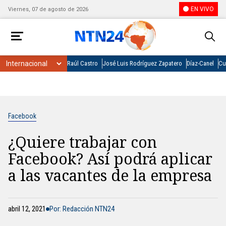
EN VIVO
Viernes, 07 de agosto de 2026
Raúl Castro
José Luis Rodríguez Zapatero
Díaz-Canel
Cu
Facebook
¿Quiere trabajar con
Facebook? Así podrá aplicar
a las vacantes de la empresa
abril 12, 2021
Por: Redacción NTN24