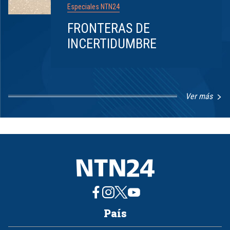
Especiales NTN24
FRONTERAS DE
INCERTIDUMBRE
Ver más
Item
1
of
8
País