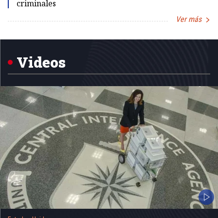
criminales
Ver más
Item
1
of
5
Videos