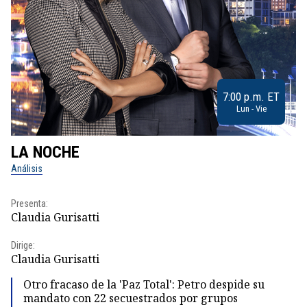
7:00 p.m. ET
Lun - Vie
LA NOCHE
L
Análisis
No
Presenta:
Pr
Claudia Gurisatti
Id
Dirige:
Dir
Claudia Gurisatti
Id
Otro fracaso de la 'Paz Total': Petro despide su
mandato con 22 secuestrados por grupos