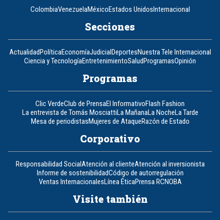
Colombia
Venezuela
México
Estados Unidos
Internacional
Secciones
Actualidad
Política
Economía
Judicial
Deportes
Nuestra Tele Internacional
Ciencia y Tecnología
Entretenimiento
Salud
Programas
Opinión
Programas
Clic Verde
Club de Prensa
El Informativo
Flash Fashion
La entrevista de Tomás Mosciatti
La Mañana
La Noche
La Tarde
Mesa de periodistas
Mujeres de Ataque
Razón de Estado
Corporativo
Responsabilidad Social
Atención al cliente
Atención al inversionista
Informe de sostenibilidad
Código de autorregulación
Ventas Internacionales
Línea Ética
Prensa RCN
OBA
Visite también