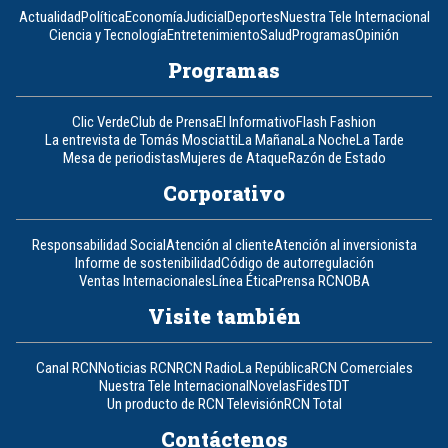
Actualidad
Política
Economía
Judicial
Deportes
Nuestra Tele Internacional
Ciencia y Tecnología
Entretenimiento
Salud
Programas
Opinión
Programas
Clic Verde
Club de Prensa
El Informativo
Flash Fashion
La entrevista de Tomás Mosciatti
La Mañana
La Noche
La Tarde
Mesa de periodistas
Mujeres de Ataque
Razón de Estado
Corporativo
Responsabilidad Social
Atención al cliente
Atención al inversionista
Informe de sostenibilidad
Código de autorregulación
Ventas Internacionales
Línea Ética
Prensa RCN
OBA
Visite también
Canal RCN
Noticias RCN
RCN Radio
La República
RCN Comerciales
Nuestra Tele Internacional
Novelas
Fides
TDT
Un producto de RCN Televisión
RCN Total
Contáctenos