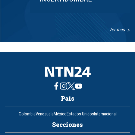
Ver más
Item
1
of
8
País
Colombia
Venezuela
México
Estados Unidos
Internacional
Secciones