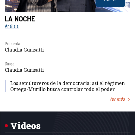
LA NOCHE
L
Análisis
No
Presenta:
Pr
Claudia Gurisatti
Id
Dirige:
Dir
Claudia Gurisatti
Id
Los sepultureros de la democracia: así el régimen
Ortega-Murillo busca controlar todo el poder
Ver más
Item
1
of
5
Videos