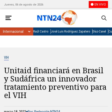
EN VIVO
Jueves, 06 de agosto de 2026
Raúl Castro
José Luis Rodríguez Zapatero
Díaz-Canel
Cu
VIH
Unitaid financiará en Brasil
y Sudáfrica un innovador
tratamiento preventivo para
el VIH
marzo 18, 2022
Por: Redacción NTN24