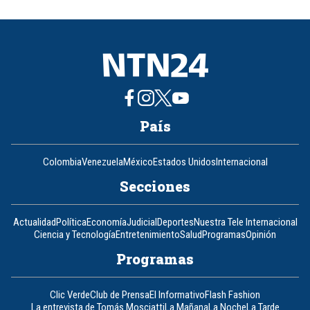
of
8
País
Colombia
Venezuela
México
Estados Unidos
Internacional
Secciones
Actualidad
Política
Economía
Judicial
Deportes
Nuestra Tele Internacional
Ciencia y Tecnología
Entretenimiento
Salud
Programas
Opinión
Programas
Clic Verde
Club de Prensa
El Informativo
Flash Fashion
La entrevista de Tomás Mosciatti
La Mañana
La Noche
La Tarde