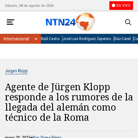
EN VIVO
Sábado, 08 de agosto de 2026
Raúl Castro
José Luis Rodríguez Zapatero
Díaz-Canel
Cu
Jürgen Klopp
Agente de Jürgen Klopp
responde a los rumores de la
llegada del alemán como
técnico de la Roma
mayo 20, 2025
Por: Diana Pérez