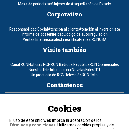
Mesa de periodistas
Mujeres de Ataque
Razón de Estado
Corporativo
Responsabilidad Social
Atención al cliente
Atención al inversionista
Informe de sostenibilidad
Código de autorregulación
Ventas Internacionales
Línea Ética
Prensa RCN
OBA
Visite también
Canal RCN
Noticias RCN
RCN Radio
La República
RCN Comerciales
Nuestra Tele Internacional
Novelas
Fides
TDT
Un producto de RCN Televisión
RCN Total
Contáctenos
Teléfono
+57 (601) 426 92 92
Cookies
Política de datos personales
Política de cookies
El uso de este sitio web implica la aceptación de los
Términos y condiciones
Términos y condiciones
. Utilizamos cookies propias y de