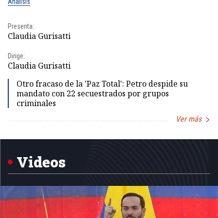
Análisis
No
Presenta:
Pr
Claudia Gurisatti
Id
Dirige:
Dir
Claudia Gurisatti
Id
Otro fracaso de la 'Paz Total': Petro despide su
mandato con 22 secuestrados por grupos
criminales
Ver más
Item
1
of
5
Videos