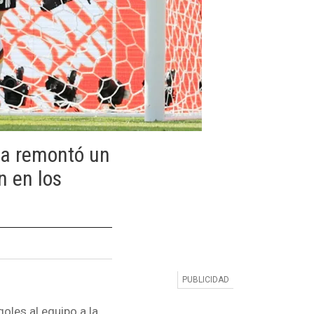
na remontó un
n en los
oles al equipo a la