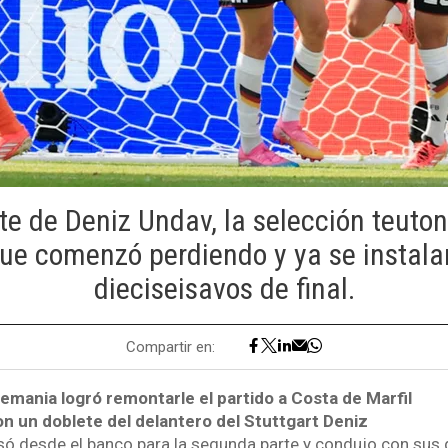
te de Deniz Undav, la selección teuto
ue comenzó perdiendo y ya se instala
dieciseisavos de final.
Compartir en:
emania logró remontarle el partido a Costa de Marfil
on un doblete del delantero del Stuttgart Deniz
esó desde el banco para la segunda parte y condujo con sus g