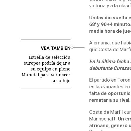
victoria y a la clas
Undav dio vuelta 
68' y 90+4 minutos
media hora de jue
Alemania, que habí
o
VEA TAMBIÉN
que Costa de Marfil
Estrella de selección
En la última fecha 
europea podría dejar a
debutante Curaza
su equipo en pleno
Mundial para ver nacer
El partido en Toron
a su hijo
en las variantes en
falta de oportuni
rematar a su rival.
Costa de Marfil cum
Mannschaft.
Un em
africano, generó u