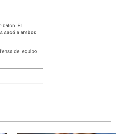
e balón.
El
os sacó a ambos
efensa del equipo