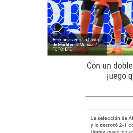
Alemania venció a Costa
de Marfil en el Mundial /
FOTO: EFE
Con un doble
juego q
La selección de Al
y lo derrotó 2-1 c
Undav
, quien ingr