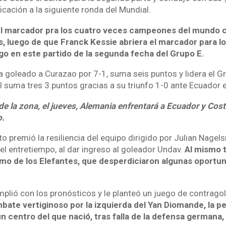
ificación a la siguiente ronda del Mundial.
el marcador pra los cuatro veces campeones del mundo c
, luego de que Franck Kessie abriera el marcador para lo
go en este partido de la segunda fecha del Grupo E.
a goleado a Curazao por 7-1, suma seis puntos y lidera el G
 suma tres 3 puntos gracias a su triunfo 1-0 ante Ecuador e
de la zona, el jueves, Alemania enfrentará a Ecuador y Costa
o.
to premió la resiliencia del equipo dirigido por Julian Nage
 el entretiempo, al dar ingreso al goleador Undav.
Al mismo t
smo de los Elefantes, que desperdiciaron algunas oportu
plió con los pronósticos y le planteó un juego de contragol
bate vertiginoso por la izquierda del Yan Diomande, la pe
n centro del que nació, tras falla de la defensa germana,