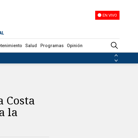
EN VIVO
EN VIVO
AL
etenimiento
Salud
Programas
Opinión
ias de las FARC
ezuela
Nicolás Maduro
Disidencias de las FARC
 en Venezuela
Nicolás Maduro
a Costa
a la