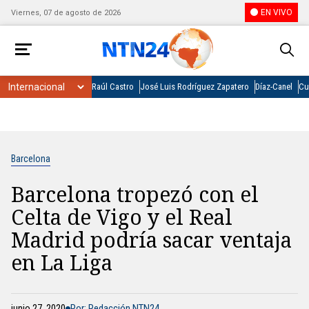
EN VIVO
Viernes, 07 de agosto de 2026
Raúl Castro
José Luis Rodríguez Zapatero
Díaz-Canel
Cu
Barcelona
Barcelona tropezó con el
Celta de Vigo y el Real
Madrid podría sacar ventaja
en La Liga
junio 27, 2020
Por: Redacción NTN24