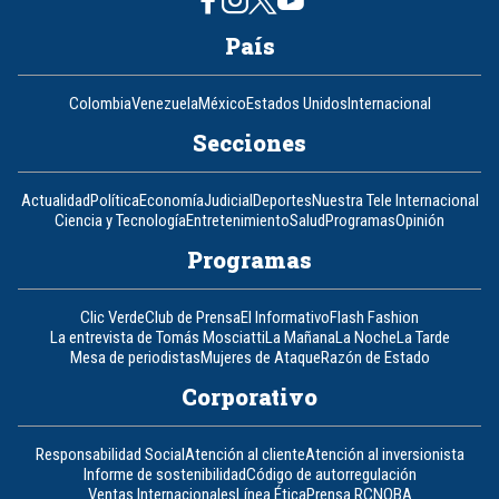
País
Colombia
Venezuela
México
Estados Unidos
Internacional
Secciones
Actualidad
Política
Economía
Judicial
Deportes
Nuestra Tele Internacional
Ciencia y Tecnología
Entretenimiento
Salud
Programas
Opinión
Programas
Clic Verde
Club de Prensa
El Informativo
Flash Fashion
La entrevista de Tomás Mosciatti
La Mañana
La Noche
La Tarde
Mesa de periodistas
Mujeres de Ataque
Razón de Estado
Corporativo
Responsabilidad Social
Atención al cliente
Atención al inversionista
Informe de sostenibilidad
Código de autorregulación
Ventas Internacionales
Línea Ética
Prensa RCN
OBA