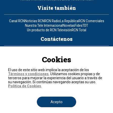
Visite también
Canal RCN
Noticias RCN
RCN Radio
La República
RCN Comerciales
Nuestra Tele Internacional
Novelas
Fides
TDT
Un producto de RCN Televisión
RCN Total
Contáctenos
Teléfono
+57 (601) 426 92 92
Cookies
Política de datos personales
Política de cookies
El uso de este sitio web implica la aceptación de los
Términos y condiciones
Términos y condiciones
. Utilizamos cookies propias y de
terceros para mejorar la experiencia del usuario a través de
su navegación. Si continúas navegando aceptas su uso.
© 2026, RCN Medios.
Política de Cookies
.
Todos los derechos reservados.
Organización Ardila Lülle - www.oal.com.co
Acepto