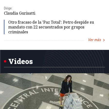
Dirige:
Dir
Claudia Gurisatti
Id
Otro fracaso de la 'Paz Total': Petro despide su
mandato con 22 secuestrados por grupos
criminales
Ver más
Item
1
of
5
Videos