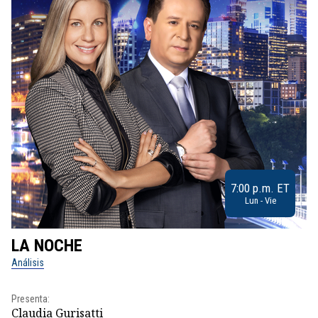
7:00 p.m. ET
Lun - Vie
LA NOCHE
L
Análisis
No
Presenta:
Pr
Claudia Gurisatti
Id