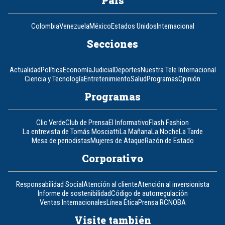
Colombia
Venezuela
México
Estados Unidos
Internacional
Secciones
Actualidad
Política
Economía
Judicial
Deportes
Nuestra Tele Internacional
Ciencia y Tecnología
Entretenimiento
Salud
Programas
Opinión
Programas
Clic Verde
Club de Prensa
El Informativo
Flash Fashion
La entrevista de Tomás Mosciatti
La Mañana
La Noche
La Tarde
Mesa de periodistas
Mujeres de Ataque
Razón de Estado
Corporativo
Responsabilidad Social
Atención al cliente
Atención al inversionista
Informe de sostenibilidad
Código de autorregulación
Ventas Internacionales
Línea Ética
Prensa RCN
OBA
Visite también