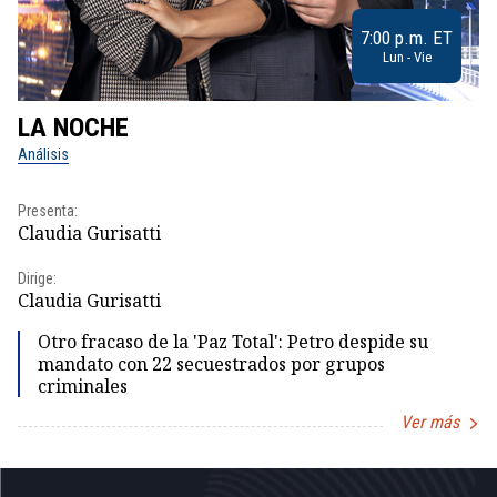
7:00 p.m. ET
Lun - Vie
LA NOCHE
L
Análisis
No
Presenta:
Pr
Claudia Gurisatti
Id
Dirige:
Dir
Claudia Gurisatti
Id
Otro fracaso de la 'Paz Total': Petro despide su
mandato con 22 secuestrados por grupos
criminales
Ver más
Item
1
of