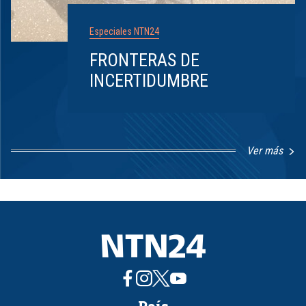
Especiales NTN24
FRONTERAS DE
INCERTIDUMBRE
Ver más
Item
1
of
8
País