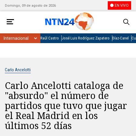
EN VIVO
Domingo, 09 de agosto de 2026
Raúl Castro
José Luis Rodríguez Zapatero
Díaz-Canel
Cu
Carlo Ancelotti
Carlo Ancelotti cataloga de
"absurdo" el número de
partidos que tuvo que jugar
el Real Madrid en los
últimos 52 días