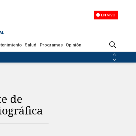
EN VIVO
EN VIVO
AL
etenimiento
Salud
Programas
Opinión
ias de las FARC
ezuela
Nicolás Maduro
Disidencias de las FARC
 en Venezuela
Nicolás Maduro
te de
ográfica