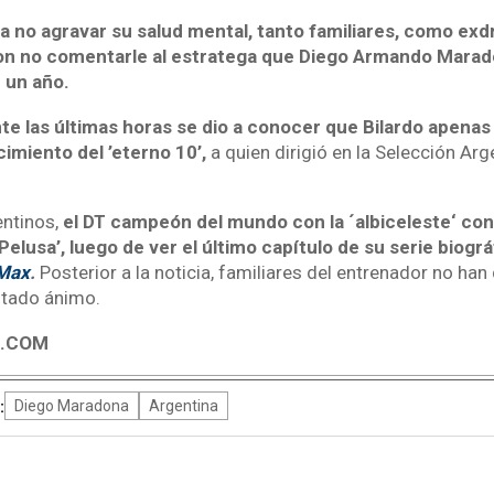
a no agravar su salud mental, tanto familiares, como exdr
ron no comentarle al estratega que Diego Armando Mara
 un año.
te las últimas horas se dio a conocer que Bilardo apenas
cimiento del ’eterno 10’,
a quien dirigió en la Selección Arge
ntinos,
el DT campeón del mundo con la ´albiceleste‘ con
Pelusa’, luego de ver el último capítulo de su serie biográf
Max
.
Posterior a la noticia, familiares del entrenador no han
stado ánimo.
4.COM
:
Diego Maradona
Argentina