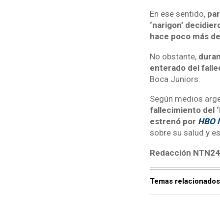
En ese sentido,
par
‘narigon’ decidie
hace poco más de
No obstante,
duran
enterado del falle
Boca Juniors.
Según medios arge
fallecimiento del ‘
estrenó por
HBO 
sobre su salud y e
Redacción NTN2
Temas relacionados