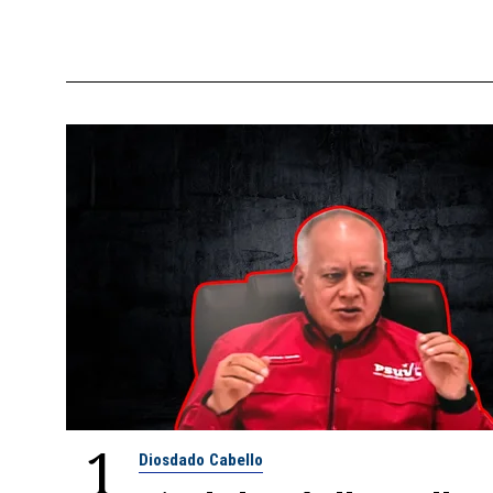
1
Diosdado Cabello