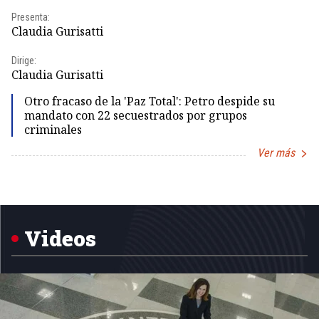
Presenta:
Pr
Claudia Gurisatti
Id
Dirige:
Dir
Claudia Gurisatti
Id
Otro fracaso de la 'Paz Total': Petro despide su
mandato con 22 secuestrados por grupos
criminales
Ver más
Item
1
of
5
Videos