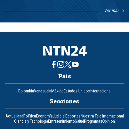
Ver más
Item
1
of
8
País
Colombia
Venezuela
México
Estados Unidos
Internacional
Secciones
Actualidad
Política
Economía
Judicial
Deportes
Nuestra Tele Internacional
Ciencia y Tecnología
Entretenimiento
Salud
Programas
Opinión