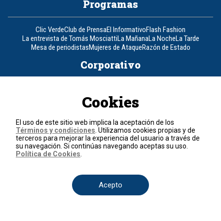
Programas
Clic Verde
Club de Prensa
El Informativo
Flash Fashion
La entrevista de Tomás Mosciatti
La Mañana
La Noche
La Tarde
Mesa de periodistas
Mujeres de Ataque
Razón de Estado
Corporativo
Responsabilidad Social
Atención al cliente
Atención al inversionista
Cookies
Informe de sostenibilidad
Código de autorregulación
Ventas Internacionales
Línea Ética
Prensa RCN
OBA
El uso de este sitio web implica la aceptación de los
Visite también
Términos y condiciones
. Utilizamos cookies propias y de
terceros para mejorar la experiencia del usuario a través de
su navegación. Si continúas navegando aceptas su uso.
Canal RCN
Noticias RCN
RCN Radio
La República
RCN Comerciales
Política de Cookies
.
Nuestra Tele Internacional
Novelas
Fides
TDT
Un producto de RCN Televisión
RCN Total
Contáctenos
Acepto
Teléfono
+57 (601) 426 92 92