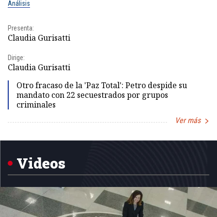
Análisis
No
Presenta:
Pr
Claudia Gurisatti
Id
Dirige:
Dir
Claudia Gurisatti
Id
Otro fracaso de la 'Paz Total': Petro despide su
mandato con 22 secuestrados por grupos
criminales
Ver más
Item
1
of
5
Videos