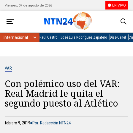
EN VIVO
Viernes, 07 de agosto de 2026
Raúl Castro
José Luis Rodríguez Zapatero
Díaz-Canel
Cu
VAR
Con polémico uso del VAR:
Real Madrid le quita el
segundo puesto al Atlético
febrero 9, 2019
Por: Redacción NTN24