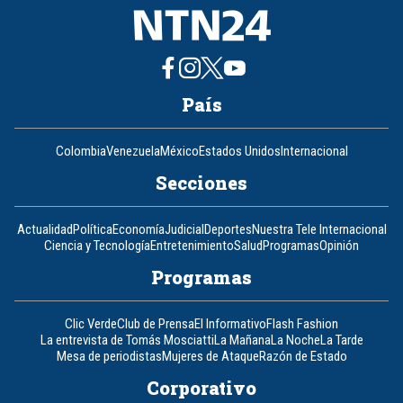
País
Colombia
Venezuela
México
Estados Unidos
Internacional
Secciones
Actualidad
Política
Economía
Judicial
Deportes
Nuestra Tele Internacional
Ciencia y Tecnología
Entretenimiento
Salud
Programas
Opinión
Programas
Clic Verde
Club de Prensa
El Informativo
Flash Fashion
La entrevista de Tomás Mosciatti
La Mañana
La Noche
La Tarde
Mesa de periodistas
Mujeres de Ataque
Razón de Estado
Corporativo