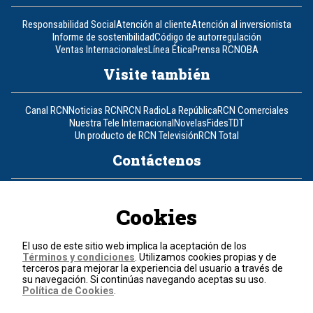
Responsabilidad Social
Atención al cliente
Atención al inversionista
Informe de sostenibilidad
Código de autorregulación
Ventas Internacionales
Línea Ética
Prensa RCN
OBA
Visite también
Canal RCN
Noticias RCN
RCN Radio
La República
RCN Comerciales
Nuestra Tele Internacional
Novelas
Fides
TDT
Un producto de RCN Televisión
RCN Total
Contáctenos
Teléfono
+57 (601) 426 92 92
Cookies
Política de datos personales
Política de cookies
El uso de este sitio web implica la aceptación de los
Términos y condiciones
Términos y condiciones
. Utilizamos cookies propias y de
terceros para mejorar la experiencia del usuario a través de
su navegación. Si continúas navegando aceptas su uso.
© 2026, RCN Medios.
Política de Cookies
.
Todos los derechos reservados.
Organización Ardila Lülle - www.oal.com.co