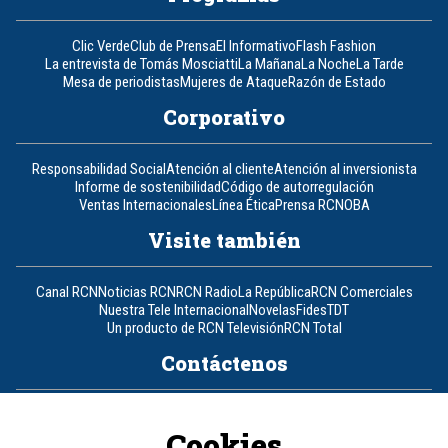
Clic Verde
Club de Prensa
El Informativo
Flash Fashion
La entrevista de Tomás Mosciatti
La Mañana
La Noche
La Tarde
Mesa de periodistas
Mujeres de Ataque
Razón de Estado
Corporativo
Responsabilidad Social
Atención al cliente
Atención al inversionista
Informe de sostenibilidad
Código de autorregulación
Ventas Internacionales
Línea Ética
Prensa RCN
OBA
Visite también
Canal RCN
Noticias RCN
RCN Radio
La República
RCN Comerciales
Nuestra Tele Internacional
Novelas
Fides
TDT
Un producto de RCN Televisión
RCN Total
Contáctenos
Teléfono
+57 (601) 426 92 92
Cookies