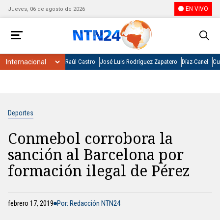
EN VIVO
Jueves, 06 de agosto de 2026
Raúl Castro
José Luis Rodríguez Zapatero
Díaz-Canel
Cu
Deportes
Conmebol corrobora la
sanción al Barcelona por
formación ilegal de Pérez
febrero 17, 2019
Por: Redacción NTN24