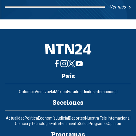
Ver más
Item
1
of
8
País
Colombia
Venezuela
México
Estados Unidos
Internacional
Secciones
Actualidad
Política
Economía
Judicial
Deportes
Nuestra Tele Internacional
Ciencia y Tecnología
Entretenimiento
Salud
Programas
Opinión
Programas