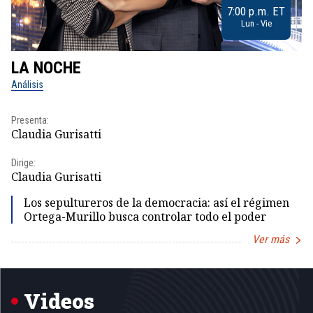
7:00 p.m. ET
Lun - Vie
LA NOCHE
L
Análisis
No
Presenta:
Pr
Claudia Gurisatti
Id
Dirige:
Dir
Claudia Gurisatti
Id
Los sepultureros de la democracia: así el régimen
Ortega-Murillo busca controlar todo el poder
Ver más
Item
1
of
5
Videos