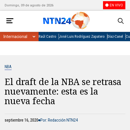
EN VIVO
Domingo, 09 de agosto de 2026
Raúl Castro
José Luis Rodríguez Zapatero
Díaz-Canel
Cu
NBA
El draft de la NBA se retrasa
nuevamente: esta es la
nueva fecha
septiembre 16, 2020
Por: Redacción NTN24