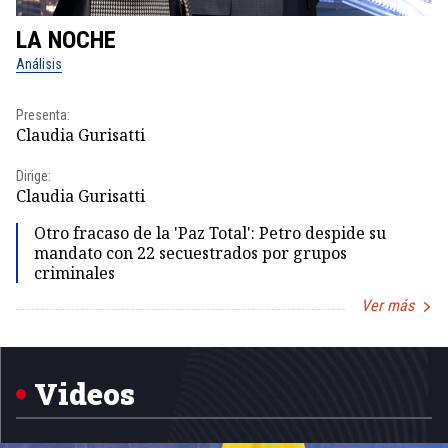
LA NOCHE
L
Análisis
No
Presenta:
Pr
Claudia Gurisatti
Id
Dirige:
Dir
Claudia Gurisatti
Id
Otro fracaso de la 'Paz Total': Petro despide su
mandato con 22 secuestrados por grupos
criminales
Ver más
Item
1
of
5
Videos