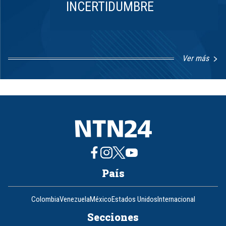
INCERTIDUMBRE
Ver más
Item
1
of
8
País
Colombia
Venezuela
México
Estados Unidos
Internacional
Secciones