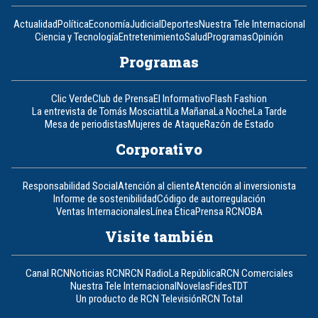
Actualidad
Política
Economía
Judicial
Deportes
Nuestra Tele Internacional
Ciencia y Tecnología
Entretenimiento
Salud
Programas
Opinión
Programas
Clic Verde
Club de Prensa
El Informativo
Flash Fashion
La entrevista de Tomás Mosciatti
La Mañana
La Noche
La Tarde
Mesa de periodistas
Mujeres de Ataque
Razón de Estado
Corporativo
Responsabilidad Social
Atención al cliente
Atención al inversionista
Informe de sostenibilidad
Código de autorregulación
Ventas Internacionales
Línea Ética
Prensa RCN
OBA
Visite también
Canal RCN
Noticias RCN
RCN Radio
La República
RCN Comerciales
Nuestra Tele Internacional
Novelas
Fides
TDT
Un producto de RCN Televisión
RCN Total