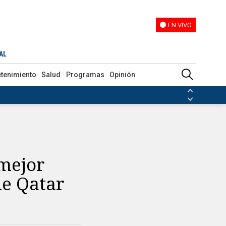
EN VIVO
EN VIVO
AL
etenimiento
Salud
Programas
Opinión
ias de las FARC
ezuela
Nicolás Maduro
Disidencias de las FARC
 en Venezuela
Nicolás Maduro
 mejor
de Qatar