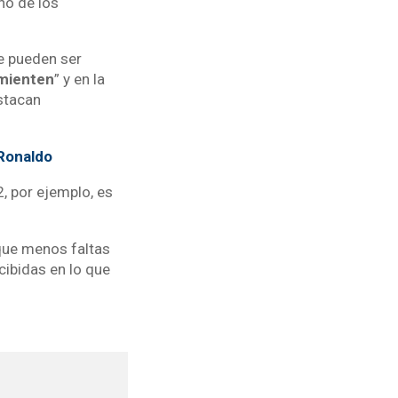
no de los
e pueden ser
mienten
” y en la
stacan
 Ronaldo
, por ejemplo, es
 que menos faltas
cibidas en lo que