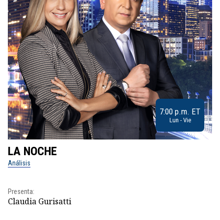
7:00 p.m. ET
Lun - Vie
LA NOCHE
L
Análisis
No
Presenta:
Pr
Claudia Gurisatti
Id