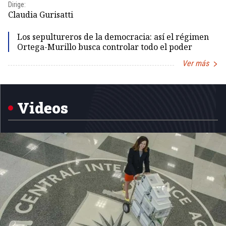
Dirige:
Dir
Claudia Gurisatti
Id
Los sepultureros de la democracia: así el régimen
Ortega-Murillo busca controlar todo el poder
Ver más
Item
1
of
5
Videos