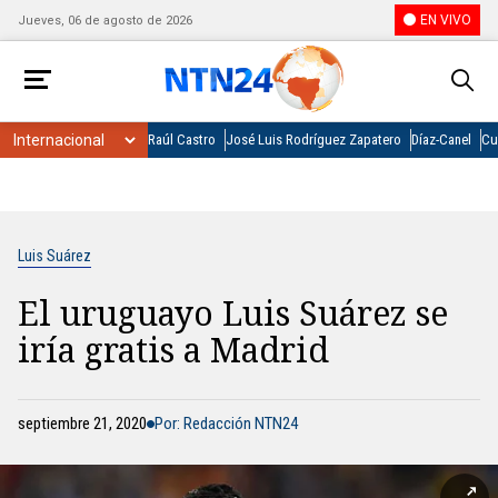
EN VIVO
Jueves, 06 de agosto de 2026
Raúl Castro
José Luis Rodríguez Zapatero
Díaz-Canel
Cu
Luis Suárez
El uruguayo Luis Suárez se
iría gratis a Madrid
septiembre 21, 2020
Por: Redacción NTN24