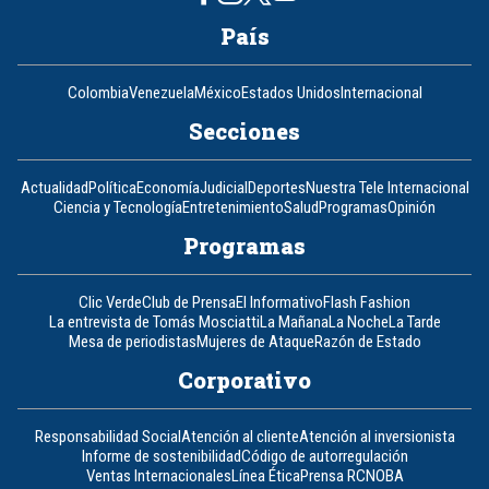
País
Colombia
Venezuela
México
Estados Unidos
Internacional
Secciones
Actualidad
Política
Economía
Judicial
Deportes
Nuestra Tele Internacional
Ciencia y Tecnología
Entretenimiento
Salud
Programas
Opinión
Programas
Clic Verde
Club de Prensa
El Informativo
Flash Fashion
La entrevista de Tomás Mosciatti
La Mañana
La Noche
La Tarde
Mesa de periodistas
Mujeres de Ataque
Razón de Estado
Corporativo
Responsabilidad Social
Atención al cliente
Atención al inversionista
Informe de sostenibilidad
Código de autorregulación
Ventas Internacionales
Línea Ética
Prensa RCN
OBA