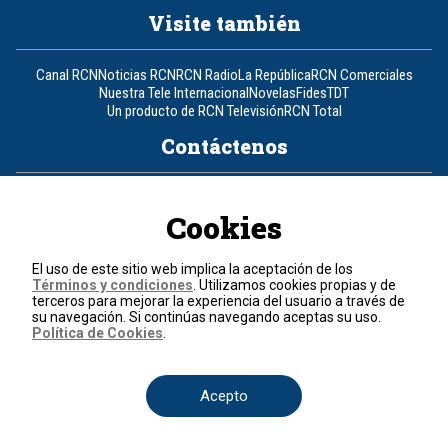
Visite también
Canal RCN
Noticias RCN
RCN Radio
La República
RCN Comerciales
Nuestra Tele Internacional
Novelas
Fides
TDT
Un producto de RCN Televisión
RCN Total
Contáctenos
Teléfono
+57 (601) 426 92 92
Cookies
Política de datos personales
Política de cookies
El uso de este sitio web implica la aceptación de los
Términos y condiciones
Términos y condiciones
. Utilizamos cookies propias y de
terceros para mejorar la experiencia del usuario a través de
su navegación. Si continúas navegando aceptas su uso.
© 2026, RCN Medios.
Política de Cookies
.
Todos los derechos reservados.
Organización Ardila Lülle - www.oal.com.co
Acepto