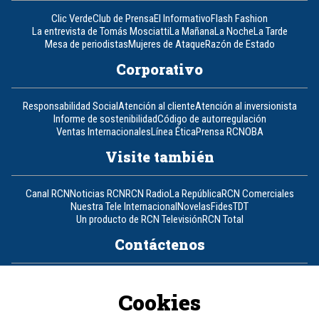
Clic Verde
Club de Prensa
El Informativo
Flash Fashion
La entrevista de Tomás Mosciatti
La Mañana
La Noche
La Tarde
Mesa de periodistas
Mujeres de Ataque
Razón de Estado
Corporativo
Responsabilidad Social
Atención al cliente
Atención al inversionista
Informe de sostenibilidad
Código de autorregulación
Ventas Internacionales
Línea Ética
Prensa RCN
OBA
Visite también
Canal RCN
Noticias RCN
RCN Radio
La República
RCN Comerciales
Nuestra Tele Internacional
Novelas
Fides
TDT
Un producto de RCN Televisión
RCN Total
Contáctenos
Teléfono
+57 (601) 426 92 92
Cookies
Política de datos personales