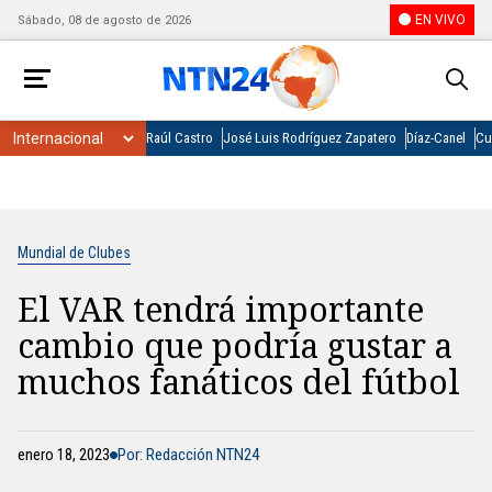
EN VIVO
Sábado, 08 de agosto de 2026
Raúl Castro
José Luis Rodríguez Zapatero
Díaz-Canel
Cu
Mundial de Clubes
El VAR tendrá importante
cambio que podría gustar a
muchos fanáticos del fútbol
enero 18, 2023
Por: Redacción NTN24