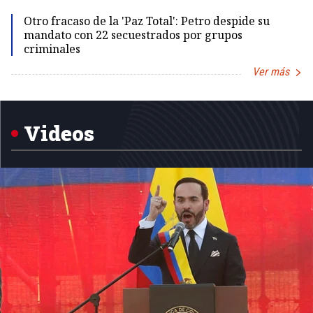
Id
Otro fracaso de la 'Paz Total': Petro despide su
mandato con 22 secuestrados por grupos
criminales
Ver más
Item
1
of
5
Videos