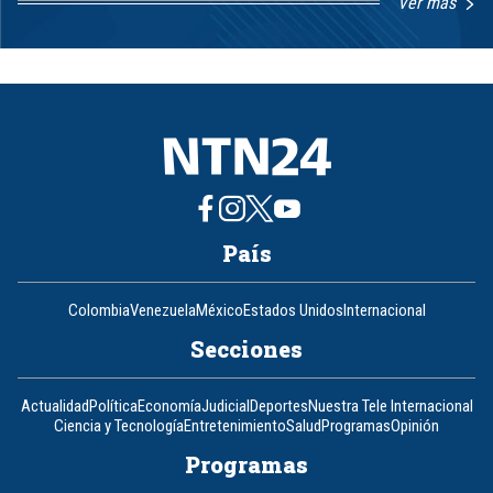
Ver más
Item
1
of
8
País
Colombia
Venezuela
México
Estados Unidos
Internacional
Secciones
Actualidad
Política
Economía
Judicial
Deportes
Nuestra Tele Internacional
Ciencia y Tecnología
Entretenimiento
Salud
Programas
Opinión
Programas