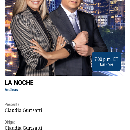
7:00 p.m. ET
Lun - Vie
LA NOCHE
L
Análisis
No
Presenta:
Pr
Claudia Gurisatti
Id
Dirige:
Dir
Claudia Gurisatti