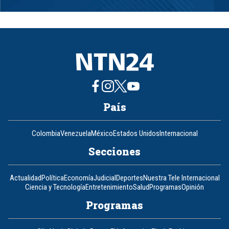
1
of
8
País
Colombia
Venezuela
México
Estados Unidos
Internacional
Secciones
Actualidad
Política
Economía
Judicial
Deportes
Nuestra Tele Internacional
Ciencia y Tecnología
Entretenimiento
Salud
Programas
Opinión
Programas