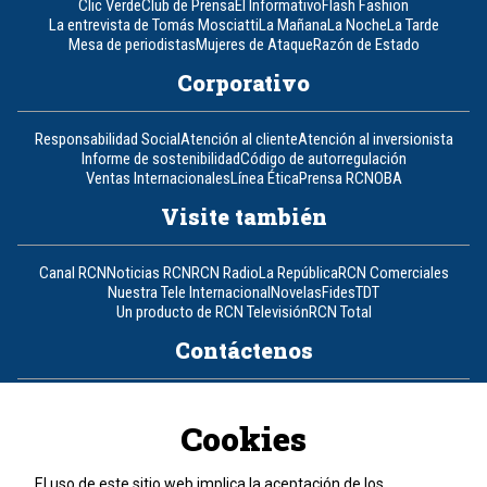
Clic Verde
Club de Prensa
El Informativo
Flash Fashion
La entrevista de Tomás Mosciatti
La Mañana
La Noche
La Tarde
Mesa de periodistas
Mujeres de Ataque
Razón de Estado
Corporativo
Responsabilidad Social
Atención al cliente
Atención al inversionista
Informe de sostenibilidad
Código de autorregulación
Ventas Internacionales
Línea Ética
Prensa RCN
OBA
Visite también
Canal RCN
Noticias RCN
RCN Radio
La República
RCN Comerciales
Nuestra Tele Internacional
Novelas
Fides
TDT
Un producto de RCN Televisión
RCN Total
Contáctenos
Teléfono
+57 (601) 426 92 92
Cookies
Política de datos personales
Política de cookies
El uso de este sitio web implica la aceptación de los