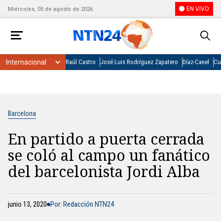
EN VIVO
Miércoles, 05 de agosto de 2026
Raúl Castro
José Luis Rodríguez Zapatero
Díaz-Canel
Cu
Barcelona
En partido a puerta cerrada
se coló al campo un fanático
del barcelonista Jordi Alba
junio 13, 2020
Por: Redacción NTN24