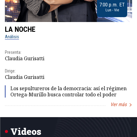
7:00 p.m. ET
Lun - Vie
LA NOCHE
L
Análisis
No
Presenta:
Pr
Claudia Gurisatti
Id
Dirige:
Dir
Claudia Gurisatti
Id
Los sepultureros de la democracia: así el régimen
Ortega-Murillo busca controlar todo el poder
Ver más
Item
1
of
5
Videos