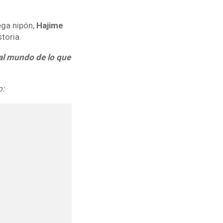
ega nipón,
Hajime
toria.
al mundo de lo que
o: