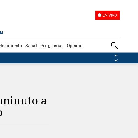
EN VIVO
EN VIVO
AL
etenimiento
Salud
Programas
Opinión
ias de las FARC
ezuela
Nicolás Maduro
Disidencias de las FARC
 en Venezuela
Nicolás Maduro
 minuto a
o