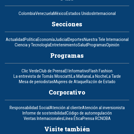
Colombia
Venezuela
México
Estados Unidos
Internacional
Secciones
Actualidad
Política
Economía
Judicial
Deportes
Nuestra Tele Internacional
Ciencia y Tecnología
Entretenimiento
Salud
Programas
Opinión
Programas
Clic Verde
Club de Prensa
El Informativo
Flash Fashion
La entrevista de Tomás Mosciatti
La Mañana
La Noche
La Tarde
Mesa de periodistas
Mujeres de Ataque
Razón de Estado
Corporativo
Responsabilidad Social
Atención al cliente
Atención al inversionista
Informe de sostenibilidad
Código de autorregulación
Ventas Internacionales
Línea Ética
Prensa RCN
OBA
Visite también