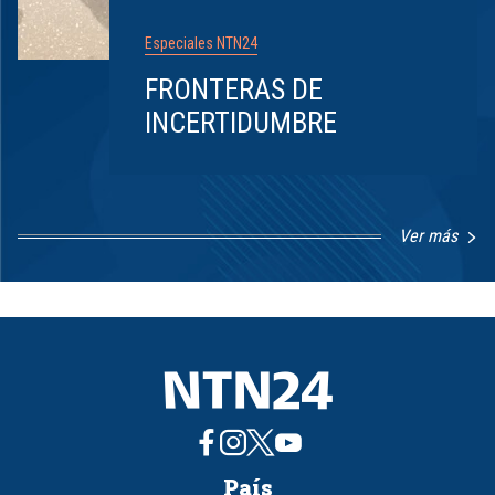
Especiales NTN24
FRONTERAS DE
INCERTIDUMBRE
Ver más
Item
1
of
8
País