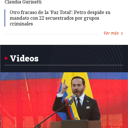
Claudia Gurisatti
Id
Otro fracaso de la 'Paz Total': Petro despide su
mandato con 22 secuestrados por grupos
criminales
Ver más
Item
1
of
5
Videos