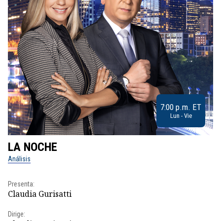
7:00 p.m. ET
Lun - Vie
LA NOCHE
L
Análisis
No
Presenta:
Pr
Claudia Gurisatti
Id
Dirige:
Dir