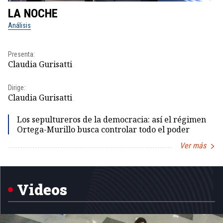
LA NOCHE
L
Análisis
No
Pr
Presenta:
Id
Claudia Gurisatti
Dir
Dirige:
Id
Claudia Gurisatti
Los sepultureros de la democracia: así el régimen
Ortega-Murillo busca controlar todo el poder
Ver más
Item
1
of
5
Videos