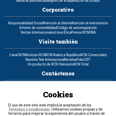
Mesa de periodistas
Mujeres de Ataque
Razón de Estado
Corporativo
Responsabilidad Social
Atención al cliente
Atención al inversionista
Informe de sostenibilidad
Código de autorregulación
Ventas Internacionales
Línea Ética
Prensa RCN
OBA
Visite también
Canal RCN
Noticias RCN
RCN Radio
La República
RCN Comerciales
Nuestra Tele Internacional
Novelas
Fides
TDT
Un producto de RCN Televisión
RCN Total
Contáctenos
Teléfono
+57 (601) 426 92 92
Cookies
Política de datos personales
Política de cookies
El uso de este sitio web implica la aceptación de los
Términos y condiciones
Términos y condiciones
. Utilizamos cookies propias y de
terceros para mejorar la experiencia del usuario a través de