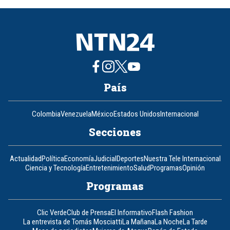
8
País
Colombia
Venezuela
México
Estados Unidos
Internacional
Secciones
Actualidad
Política
Economía
Judicial
Deportes
Nuestra Tele Internacional
Ciencia y Tecnología
Entretenimiento
Salud
Programas
Opinión
Programas
Clic Verde
Club de Prensa
El Informativo
Flash Fashion
La entrevista de Tomás Mosciatti
La Mañana
La Noche
La Tarde