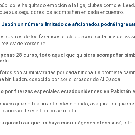
público le ha quitado emoción a la liga, clubes como el Lee
que sus seguidores los acompañen en cada encuentro.
 Japón un número limitado de aficionados podrá ingresar
 rostros de los fanáticos el club decoró cada una de las sil
reales' de Yorkshire.
apenas 28 euros, todo aquel que quisiera acompañar sim
rlo.
 fotos son suministradas por cada hincha, un bromista cambi
ma bin Laden, conocido por ser el creador de Al Qaeda.
ido por fuerzas especiales estadounidenses en Pakistán 
onoció que no fue un acto intencionado, aseguraron que mej
n suceso de ese tipo no se repita.
ra garantizar que no haya más imágenes ofensivas"
, info