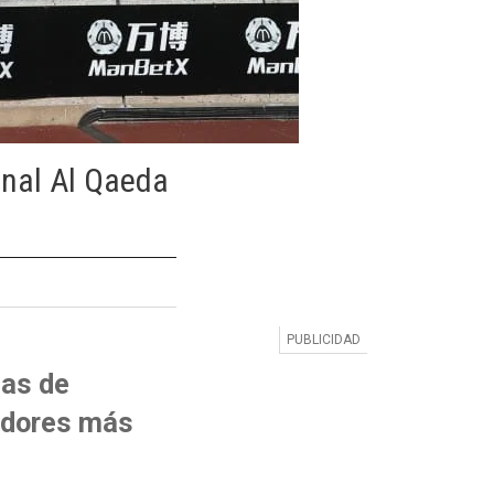
inal Al Qaeda
nas de
uidores más