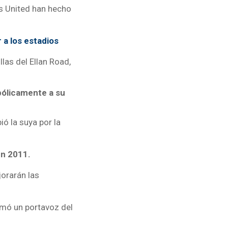
ds United han hecho
 a los estadios
las del Ellan Road,
bólicamente a su
ó la suya por la
en 2011.
orarán las
rmó un portavoz del