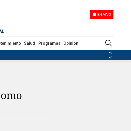
EN VIVO
EN VIVO
AL
etenimiento
Salud
Programas
Opinión
ias de las FARC
ezuela
Nicolás Maduro
Disidencias de las FARC
 en Venezuela
Nicolás Maduro
 como