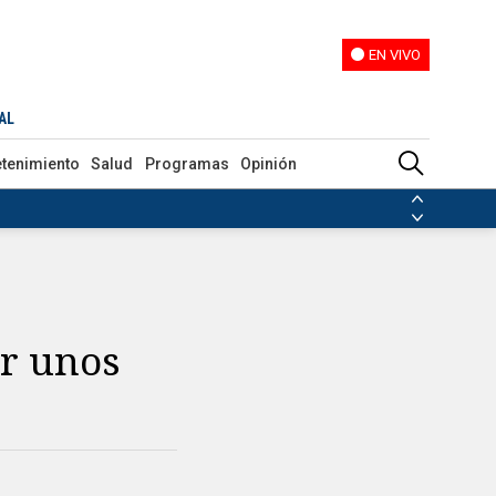
EN VIVO
EN VIVO
AL
etenimiento
Salud
Programas
Opinión
ias de las FARC
ezuela
Nicolás Maduro
Disidencias de las FARC
 en Venezuela
Nicolás Maduro
ar unos