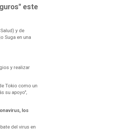
guros" este
Salud) y de
ijo Suga en una
ios y realizar
 de Tokio como un
ás su apoyo",
navirus, los
bate del virus en