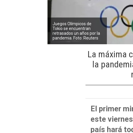
Juegos Olímpicos de
Tokio se encuentran
retrasados un años por la
pandemia. Foto: Reuters
La máxima ci
la pandemia
El primer mi
este viernes
país hará to