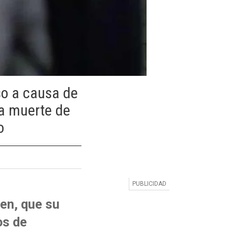
so a causa de
la muerte de
o
en, que su
os de