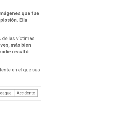
 imágenes que fue
losión. Ella
s de las víctimas
aves, más bien
nadie resultó
dente en el que sus
League
Accidente