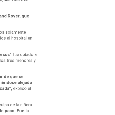
Land Rover, que
ados solamente
os al hospital en
lesos”
fue debido a
 los tres menores y
ar de que se
niéndose alejado
zada”,
explicó el
ulpa de la niñera
de paso. Fue la