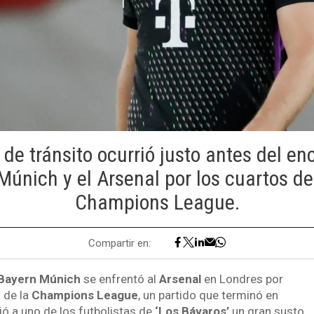
 de tránsito ocurrió justo antes del en
Múnich y el Arsenal por los cuartos de 
Champions League.
Compartir en:
Bayern Múnich
se enfrentó al
Arsenal
en Londres por
l de la
Champions League
, un partido que terminó en
jó a uno de los futbolistas de
‘Los Bávaros’
un gran susto.