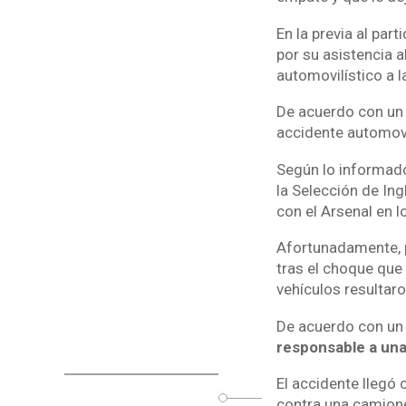
En la previa al part
por su asistencia a
automovilístico a 
De acuerdo con un 
accidente automovi
Según lo informado 
la Selección de In
con el Arsenal en l
Afortunadamente, p
tras el choque que 
vehículos resultar
De acuerdo con un 
responsable a un
El accidente llegó 
o
contra una camionet