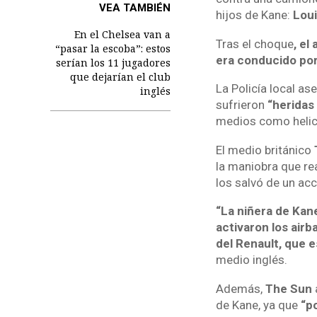
VEA TAMBIÉN
hijos de Kane:
Louis
En el Chelsea van a
Tras el choque
, el
“pasar la escoba”: estos
era conducido por
serían los 11 jugadores
que dejarían el club
La Policía local a
inglés
sufrieron
“heridas
medios como helic
El medio británico
la maniobra que rea
los salvó de un acc
“La niñera de Kane
activaron los air
del Renault, que e
medio inglés.
Además,
The Sun
de Kane, ya que
“po