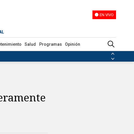
EN VIVO
EN VIVO
AL
etenimiento
Salud
Programas
Opinión
ias de las FARC
ezuela
Nicolás Maduro
Disidencias de las FARC
 en Venezuela
Nicolás Maduro
geramente