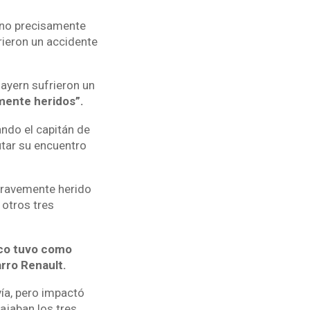
y no precisamente
rieron un accidente
Bayern sufrieron un
mente heridos”.
ando el capitán de
utar su encuentro
 gravemente herido
 otros tres
ico tuvo como
rro Renault.
vía, pero impactó
ajaban los tres