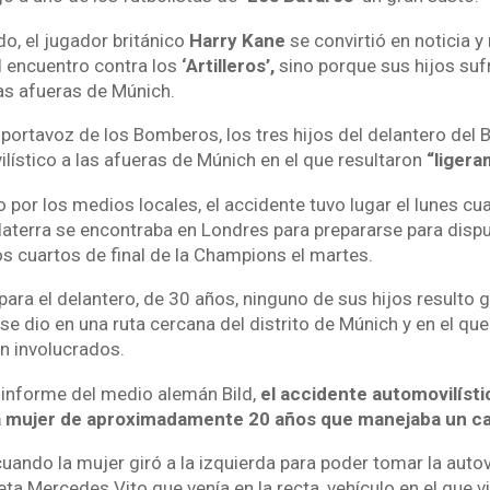
ido, el jugador británico
Harry Kane
se convirtió en noticia 
l encuentro contra los
‘Artilleros’,
sino porque sus hijos suf
las afueras de Múnich.
portavoz de los Bomberos, los tres hijos del delantero del 
lístico a las afueras de Múnich en el que resultaron
“ligera
por los medios locales, el accidente tuvo lugar el lunes cu
glaterra se encontraba en Londres para prepararse para disp
os cuartos de final de la Champions el martes.
ara el delantero, de 30 años, ninguno de sus hijos resulto
se dio en una ruta cercana del distrito de Múnich y en el que
on involucrados.
informe del medio alemán Bild,
el accidente automovilíst
a mujer de aproximadamente 20 años que manejaba un ca
cuando la mujer giró a la izquierda para poder tomar la auto
a Mercedes Vito que venía en la recta, vehículo en el que vi