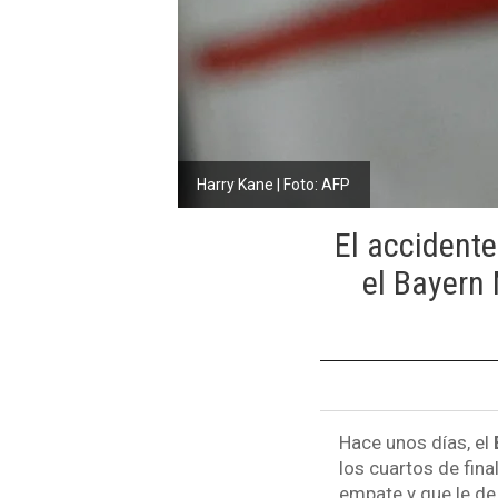
Harry Kane | Foto: AFP
El accidente
el Bayern 
Hace unos días, el
los cuartos de fina
empate y que le de