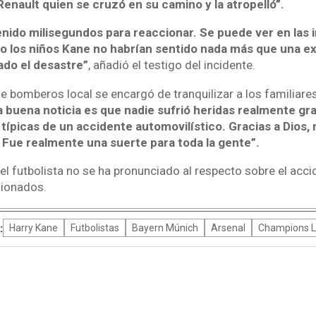
enault quien se cruzó en su camino y la atropelló”.
 tenido milisegundos para reaccionar. Se puede ver en las
ro los niños Kane no habrían sentido nada más que una exp
ado el desastre”
, añadió el testigo del incidente.
de bomberos local se encargó de tranquilizar a los familiare
a buena noticia es que nadie sufrió heridas realmente gr
ípicas de un accidente automovilístico. Gracias a Dios, 
 Fue realmente una suerte para toda la gente”.
l futbolista no se ha pronunciado al respecto sobre el acci
sionados.
:
Harry Kane
Futbolistas
Bayern Múnich
Arsenal
Champions 