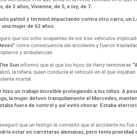
, de 3 años, Vivienne, de 5, e Ivy, de 7.
 auto patinó y terminó impactando contra otro carro, un 
 una mujer de 62 años.
seguró que los ocho ocupantes de los tres vehículos implic
 leves”
como consecuencia del accidente y fueron trasladad
ópteros y ambulancias.
The Sun
informó que el que los hijos de Harry terminaran
“i
lizó, la niñera, quien conducía el vehículo en el que viajaban
idente mortal.
 hizo un trabajo increíble protegiendo a los niños. A pes
bags, la mujer detuvo tranquilamente el Mercedes, mante
staba fuera de control y así evitó chocar. Estaba aterrori
aseguró que un testigo le comentó que el accidente no fue c
dría estar en carreteras alemanas, pero tenía prioridad 