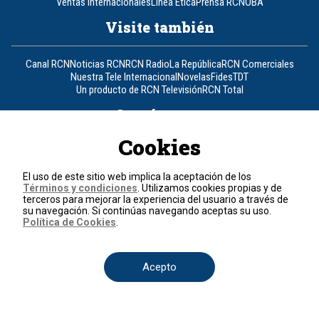
Ventas Internacionales
Línea Ética
Prensa RCN
OBA
Visite también
Canal RCN
Noticias RCN
RCN Radio
La República
RCN Comerciales
Nuestra Tele Internacional
Novelas
Fides
TDT
Un producto de RCN Televisión
RCN Total
Contáctenos
Cookies
Teléfono
+57 (601) 426 92 92
El uso de este sitio web implica la aceptación de los
Política de datos personales
Términos y condiciones
. Utilizamos cookies propias y de
Política de cookies
terceros para mejorar la experiencia del usuario a través de
Términos y condiciones
su navegación. Si continúas navegando aceptas su uso.
Política de Cookies
.
© 2026, RCN Medios.
Todos los derechos reservados.
Organización Ardila Lülle - www.oal.com.co
Acepto