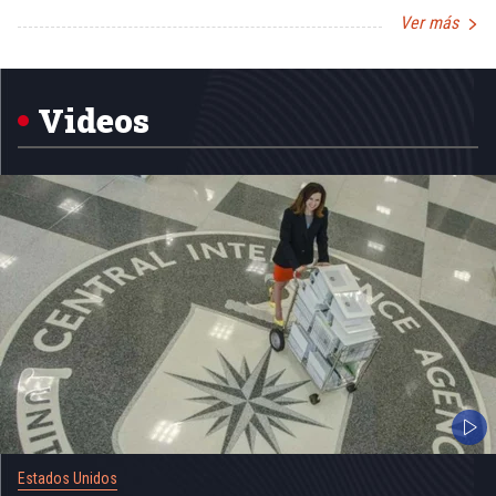
Ver más
Item
1
of
5
Videos
Estados Unidos