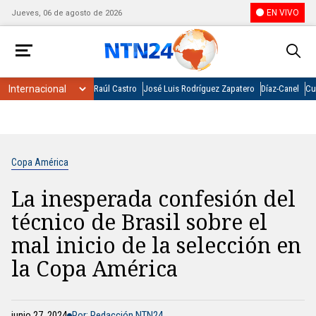
EN VIVO
Jueves, 06 de agosto de 2026
Raúl Castro
José Luis Rodríguez Zapatero
Díaz-Canel
Cu
Copa América
La inesperada confesión del
técnico de Brasil sobre el
mal inicio de la selección en
la Copa América
junio 27, 2024
Por: Redacción NTN24