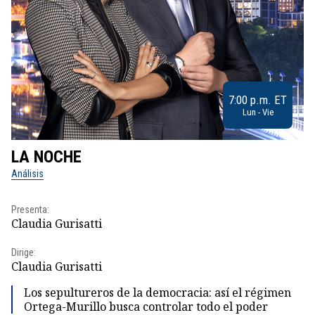
7:00 p.m. ET
Lun - Vie
LA NOCHE
L
Análisis
No
Presenta:
Pr
Claudia Gurisatti
Id
Dirige:
Dir
Claudia Gurisatti
Id
Los sepultureros de la democracia: así el régimen
Ortega-Murillo busca controlar todo el poder