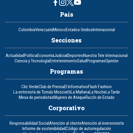
País
Colombia
Venezuela
México
Estados Unidos
Internacional
Secciones
Actualidad
Política
Economía
Judicial
Deportes
Nuestra Tele Internacional
Ciencia y Tecnología
Entretenimiento
Salud
Programas
Opinión
Programas
Clic Verde
Club de Prensa
El Informativo
Flash Fashion
La entrevista de Tomás Mosciatti
La Mañana
La Noche
La Tarde
Mesa de periodistas
Mujeres de Ataque
Razón de Estado
Corporativo
Responsabilidad Social
Atención al cliente
Atención al inversionista
Informe de sostenibilidad
Código de autorregulación