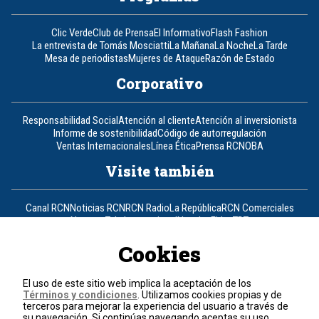
Clic Verde
Club de Prensa
El Informativo
Flash Fashion
La entrevista de Tomás Mosciatti
La Mañana
La Noche
La Tarde
Mesa de periodistas
Mujeres de Ataque
Razón de Estado
Corporativo
Responsabilidad Social
Atención al cliente
Atención al inversionista
Informe de sostenibilidad
Código de autorregulación
Ventas Internacionales
Línea Ética
Prensa RCN
OBA
Visite también
Canal RCN
Noticias RCN
RCN Radio
La República
RCN Comerciales
Nuestra Tele Internacional
Novelas
Fides
TDT
Un producto de RCN Televisión
RCN Total
Cookies
Contáctenos
El uso de este sitio web implica la aceptación de los
Términos y condiciones
. Utilizamos cookies propias y de
Teléfono
+57 (601) 426 92 92
terceros para mejorar la experiencia del usuario a través de
su navegación. Si continúas navegando aceptas su uso.