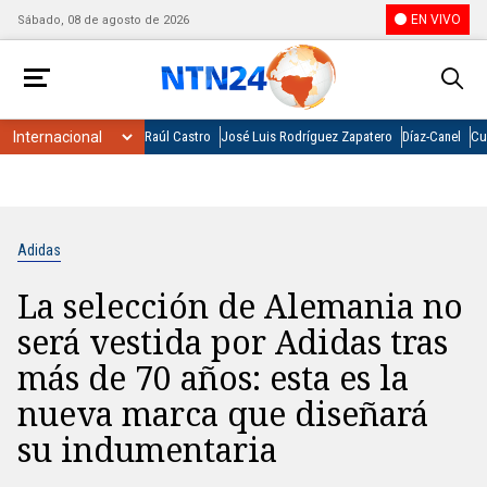
EN VIVO
Sábado, 08 de agosto de 2026
Raúl Castro
José Luis Rodríguez Zapatero
Díaz-Canel
Cu
Adidas
La selección de Alemania no
será vestida por Adidas tras
más de 70 años: esta es la
nueva marca que diseñará
su indumentaria