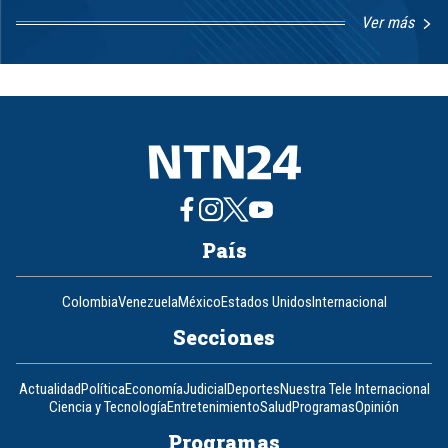
Ver más
Item
1
of
8
País
Colombia
Venezuela
México
Estados Unidos
Internacional
Secciones
Actualidad
Política
Economía
Judicial
Deportes
Nuestra Tele Internacional
Ciencia y Tecnología
Entretenimiento
Salud
Programas
Opinión
Programas