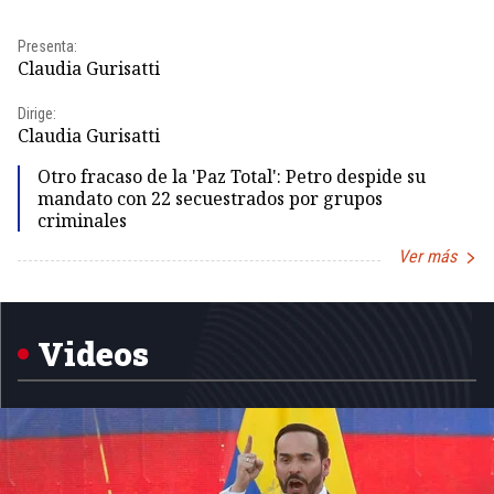
Presenta:
Pr
Claudia Gurisatti
Id
Dirige:
Dir
Claudia Gurisatti
Id
Otro fracaso de la 'Paz Total': Petro despide su
mandato con 22 secuestrados por grupos
criminales
Ver más
Item
1
of
5
Videos