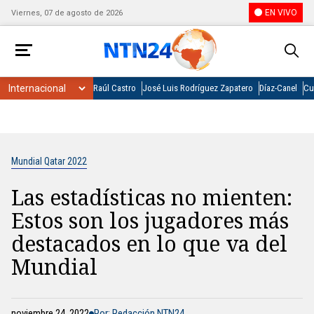
EN VIVO
Viernes, 07 de agosto de 2026
Raúl Castro
José Luis Rodríguez Zapatero
Díaz-Canel
Cu
Mundial Qatar 2022
Las estadísticas no mienten:
Estos son los jugadores más
destacados en lo que va del
Mundial
noviembre 24, 2022
Por: Redacción NTN24