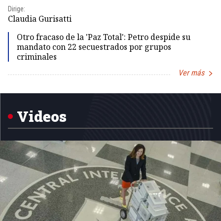
Dirige:
Dir
Claudia Gurisatti
Id
Otro fracaso de la 'Paz Total': Petro despide su
mandato con 22 secuestrados por grupos
criminales
Ver más
Item
1
of
5
Videos