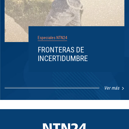
Especiales NTN24
FRONTERAS DE
INCERTIDUMBRE
Ver más
Item
1
of
8