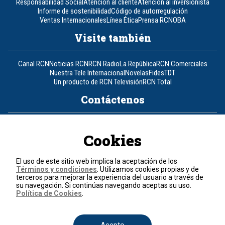
Responsabilidad Social
Atención al cliente
Atención al inversionista
Informe de sostenibilidad
Código de autorregulación
Ventas Internacionales
Línea Ética
Prensa RCN
OBA
Visite también
Canal RCN
Noticias RCN
RCN Radio
La República
RCN Comerciales
Nuestra Tele Internacional
Novelas
Fides
TDT
Un producto de RCN Televisión
RCN Total
Contáctenos
Teléfono
+57 (601) 426 92 92
Cookies
Política de datos personales
Política de cookies
El uso de este sitio web implica la aceptación de los
Términos y condiciones
Términos y condiciones
. Utilizamos cookies propias y de
terceros para mejorar la experiencia del usuario a través de
su navegación. Si continúas navegando aceptas su uso.
© 2026, RCN Medios.
Política de Cookies
.
Todos los derechos reservados.
Organización Ardila Lülle - www.oal.com.co