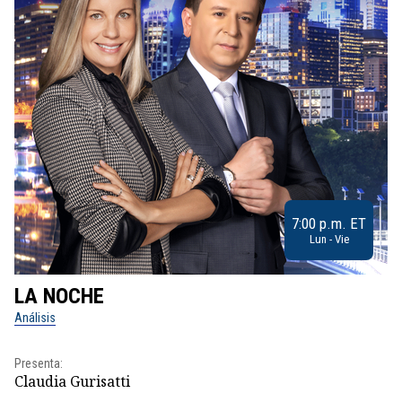
7:00 p.m. ET
Lun - Vie
LA NOCHE
L
Análisis
No
Presenta:
Pr
Claudia Gurisatti
Id