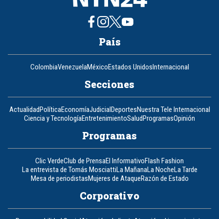
País
Colombia
Venezuela
México
Estados Unidos
Internacional
Secciones
Actualidad
Política
Economía
Judicial
Deportes
Nuestra Tele Internacional
Ciencia y Tecnología
Entretenimiento
Salud
Programas
Opinión
Programas
Clic Verde
Club de Prensa
El Informativo
Flash Fashion
La entrevista de Tomás Mosciatti
La Mañana
La Noche
La Tarde
Mesa de periodistas
Mujeres de Ataque
Razón de Estado
Corporativo