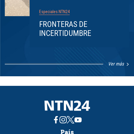
Especiales NTN24
FRONTERAS DE
INCERTIDUMBRE
Ver más
Item
1
of
8
País