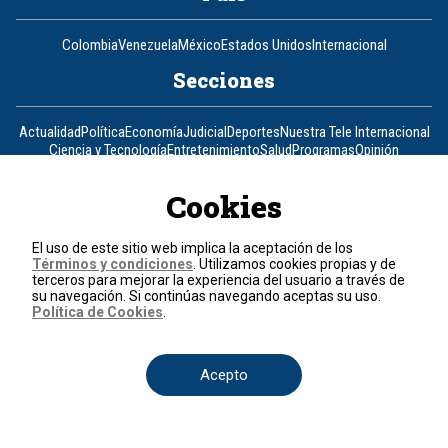
Colombia
Venezuela
México
Estados Unidos
Internacional
Secciones
Actualidad
Política
Economía
Judicial
Deportes
Nuestra Tele Internacional
Ciencia y Tecnología
Entretenimiento
Salud
Programas
Opinión
Programas
Cookies
Clic Verde
Club de Prensa
El Informativo
Flash Fashion
El uso de este sitio web implica la aceptación de los
La entrevista de Tomás Mosciatti
La Mañana
La Noche
La Tarde
Términos y condiciones
. Utilizamos cookies propias y de
Mesa de periodistas
Mujeres de Ataque
Razón de Estado
terceros para mejorar la experiencia del usuario a través de
su navegación. Si continúas navegando aceptas su uso.
Corporativo
Política de Cookies
.
Responsabilidad Social
Atención al cliente
Atención al inversionista
Acepto
Informe de sostenibilidad
Código de autorregulación
Ventas Internacionales
Línea Ética
Prensa RCN
OBA
Visite también