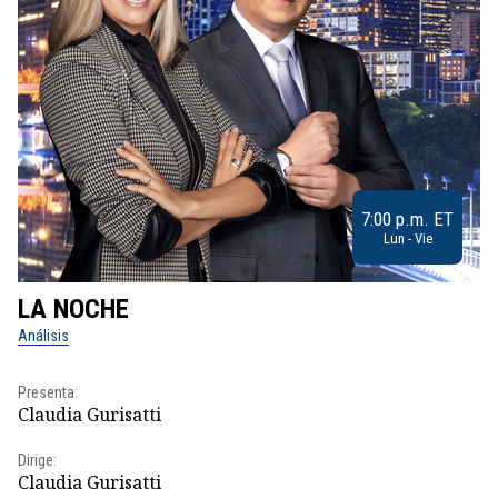
7:00 p.m. ET
Lun - Vie
LA NOCHE
L
Análisis
No
Presenta:
Pr
Claudia Gurisatti
Id
Dirige:
Dir
Claudia Gurisatti
Id