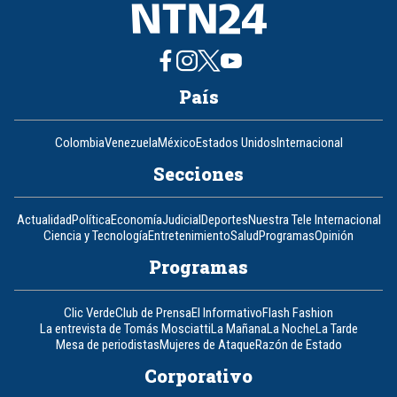
País
Colombia
Venezuela
México
Estados Unidos
Internacional
Secciones
Actualidad
Política
Economía
Judicial
Deportes
Nuestra Tele Internacional
Ciencia y Tecnología
Entretenimiento
Salud
Programas
Opinión
Programas
Clic Verde
Club de Prensa
El Informativo
Flash Fashion
La entrevista de Tomás Mosciatti
La Mañana
La Noche
La Tarde
Mesa de periodistas
Mujeres de Ataque
Razón de Estado
Corporativo