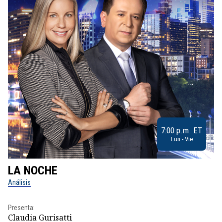
7:00 p.m. ET
Lun - Vie
LA NOCHE
L
Análisis
No
Presenta:
Pr
Claudia Gurisatti
Id