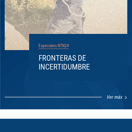
Especiales NTN24
FRONTERAS DE
INCERTIDUMBRE
Ver más
Item
1
of
8