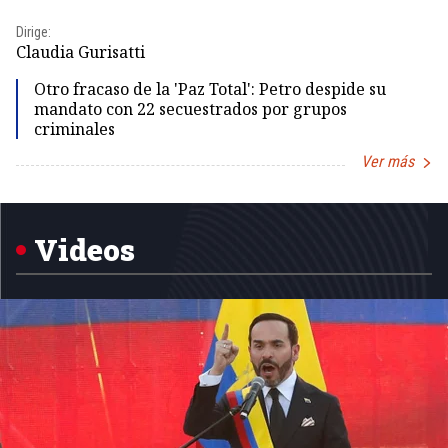
Dirige:
Dir
Claudia Gurisatti
Id
Otro fracaso de la 'Paz Total': Petro despide su
mandato con 22 secuestrados por grupos
criminales
Ver más
Item
1
of
5
Videos