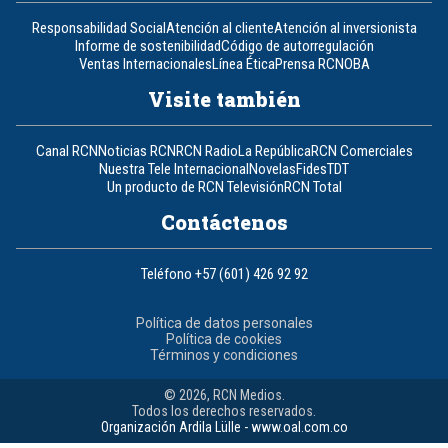
Responsabilidad Social
Atención al cliente
Atención al inversionista
Informe de sostenibilidad
Código de autorregulación
Ventas Internacionales
Línea Ética
Prensa RCN
OBA
Visite también
Canal RCN
Noticias RCN
RCN Radio
La República
RCN Comerciales
Nuestra Tele Internacional
Novelas
Fides
TDT
Un producto de RCN Televisión
RCN Total
Contáctenos
Teléfono
+57 (601) 426 92 92
Política de datos personales
Política de cookies
Términos y condiciones
© 2026, RCN Medios.
Todos los derechos reservados.
Organización Ardila Lülle - www.oal.com.co