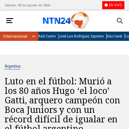
EN VIVO
Sábado, 08 de agosto de 2026
Raúl Castro
José Luis Rodríguez Zapatero
Díaz-Canel
Cu
Argentina
Luto en el fútbol: Murió a
los 80 años Hugo ‘el loco’
Gatti, arquero campeón con
Boca Juniors y con un
récord difícil de igualar en
el fútbol argentino