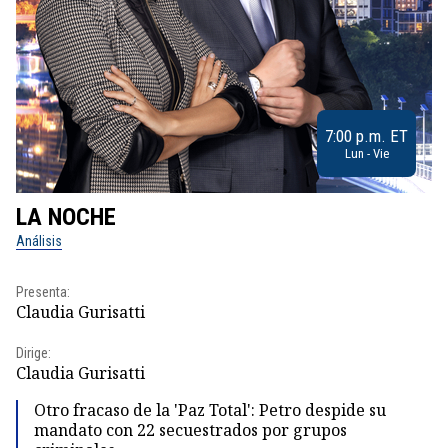
7:00 p.m. ET
Lun - Vie
LA NOCHE
L
Análisis
No
Presenta:
Pr
Claudia Gurisatti
Id
Dirige:
Dir
Claudia Gurisatti
Id
Otro fracaso de la 'Paz Total': Petro despide su
mandato con 22 secuestrados por grupos