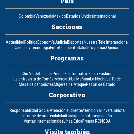
País
Colombia
Venezuela
México
Estados Unidos
Internacional
Secciones
Actualidad
Política
Economía
Judicial
Deportes
Nuestra Tele Internacional
Ciencia y Tecnología
Entretenimiento
Salud
Programas
Opinión
Programas
Clic Verde
Club de Prensa
El Informativo
Flash Fashion
La entrevista de Tomás Mosciatti
La Mañana
La Noche
La Tarde
Mesa de periodistas
Mujeres de Ataque
Razón de Estado
Corporativo
Responsabilidad Social
Atención al cliente
Atención al inversionista
Informe de sostenibilidad
Código de autorregulación
Ventas Internacionales
Línea Ética
Prensa RCN
OBA
Visite también