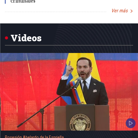
criminales
Ver más
Item
1
of
5
Videos
Posesión Abelardo de la Espriella