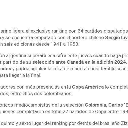
arino lidera el exclusivo ranking con 34 partidos disputados
 y se encuentra empatado con el portero chileno
Sergio Li
en seis ediciones desde 1941 a 1953.
ción argentina superará esa cifra este jueves cuando haga pr
r partido de su
selección ante Canadá en la edición 2024.
tados
y podría ampliar la cifra de manera considerable si su
sta llegar a la final.
ugadores con más presencias en la
Copa América
lo completa
ados, entre ellos dos colombianos.
stóricos mediocampistas de la selección
Colombia, Carlos ‘E
 quienes completaron en total 27 partidos de Copa entre 19
uinto y sexto lugar del ranking por detrás del brasileño Zi