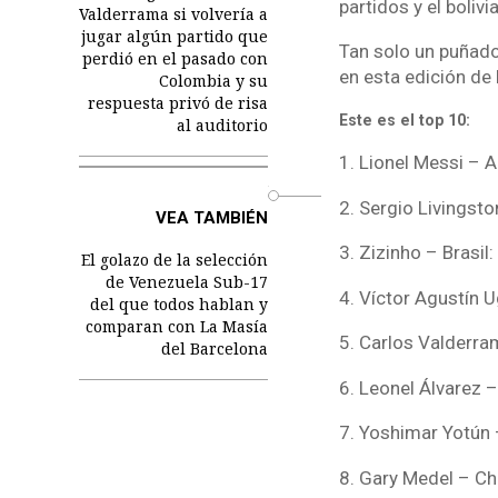
partidos y el boliv
Valderrama si volvería a
jugar algún partido que
Tan solo un puñado
perdió en el pasado con
en esta edición de 
Colombia y su
respuesta privó de risa
Este es el top 10:
al auditorio
1. Lionel Messi – A
o
2. Sergio Livingsto
VEA TAMBIÉN
3. Zizinho – Brasil
El golazo de la selección
de Venezuela Sub-17
4. Víctor Agustín U
del que todos hablan y
comparan con La Masía
5. Carlos Valderra
del Barcelona
6. Leonel Álvarez 
7. Yoshimar Yotún 
8. Gary Medel – Chi