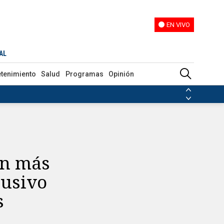
EN VIVO
EN VIVO
aparecen dos colombianos
AL
etenimiento
Salud
Programas
Opinión
ias de las FARC
ezuela
Nicolás Maduro
Disidencias de las FARC
 en Venezuela
Nicolás Maduro
on más
lusivo
s