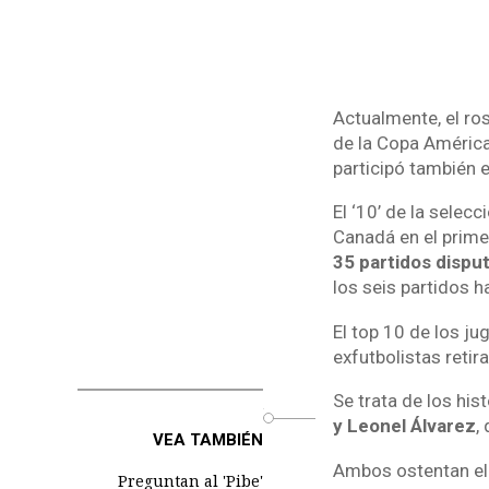
Actualmente, el ros
de la Copa América
participó también 
El ‘10’ de la selec
Canadá en el prime
35 partidos dispu
los seis partidos ha
El top 10 de los j
exfutbolistas retir
Se trata de los hi
o
y Leonel Álvarez
,
VEA TAMBIÉN
Ambos ostentan el q
Preguntan al 'Pibe'