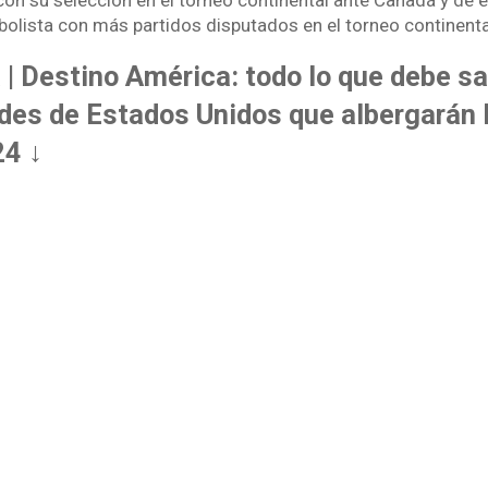
con su selección en el torneo continental ante Canadá y de
tbolista con más partidos disputados en el torneo continenta
 | Destino América: todo lo que debe s
ades de Estados Unidos que albergarán 
4 ↓