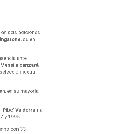
 en seis ediciones
vingstone
, quien
esencia ante
 Messi alcanzará
 selección juega
n, en su mayoría,
l Pibe’ Valderrama
87 y 1995.
zinho con 33