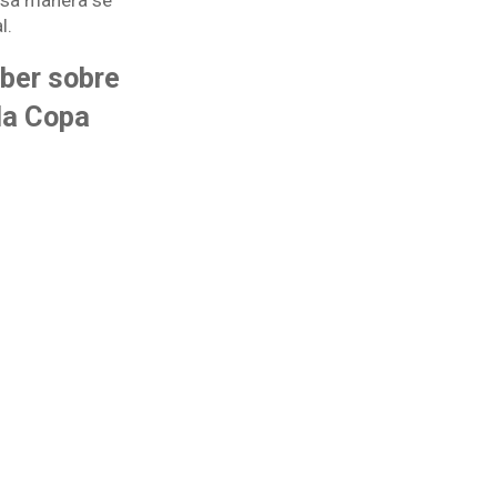
 esa manera se
l.
aber sobre
la Copa