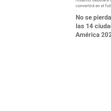
rosarino debutará 
convertirá en el fu
No se pierda
las 14 ciud
América 202