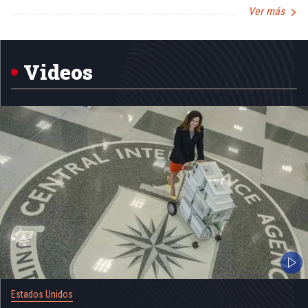
Ver más
Item
1
of
5
Videos
Estados Unidos