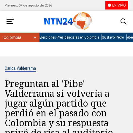
EN VIVO
Viernes, 07 de agosto de 2026
Elecciones Presidenciales en Colombia
Gustavo Petro
Abel
Carlos Valderrama
Preguntan al 'Pibe'
Valderrama si volvería a
jugar algún partido que
perdió en el pasado con
Colombia y su respuesta
privó de risa al auditorio