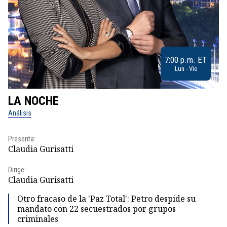
7:00 p.m. ET
Lun - Vie
LA NOCHE
L
Análisis
No
Presenta:
Pr
Claudia Gurisatti
Id
Dirige:
Dir
Claudia Gurisatti
Id
Otro fracaso de la 'Paz Total': Petro despide su
mandato con 22 secuestrados por grupos
criminales