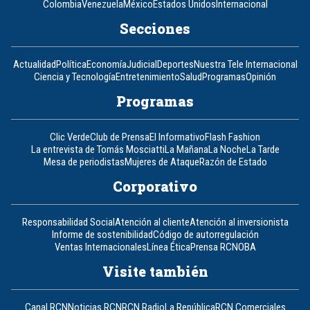
Colombia
Venezuela
México
Estados Unidos
Internacional
Secciones
Actualidad
Política
Economía
Judicial
Deportes
Nuestra Tele Internacional
Ciencia y Tecnología
Entretenimiento
Salud
Programas
Opinión
Programas
Clic Verde
Club de Prensa
El Informativo
Flash Fashion
La entrevista de Tomás Mosciatti
La Mañana
La Noche
La Tarde
Mesa de periodistas
Mujeres de Ataque
Razón de Estado
Corporativo
Responsabilidad Social
Atención al cliente
Atención al inversionista
Informe de sostenibilidad
Código de autorregulación
Ventas Internacionales
Línea Ética
Prensa RCN
OBA
Visite también
Canal RCN
Noticias RCN
RCN Radio
La República
RCN Comerciales