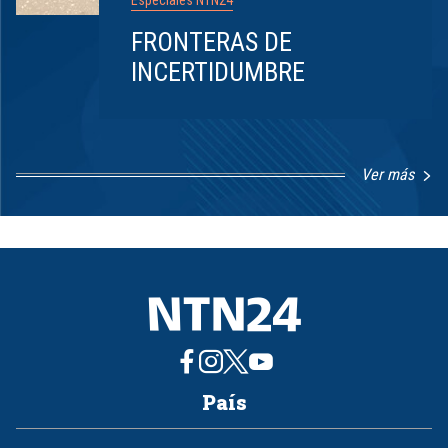
Especiales NTN24
FRONTERAS DE
INCERTIDUMBRE
Ver más
Item
1
of
8
País