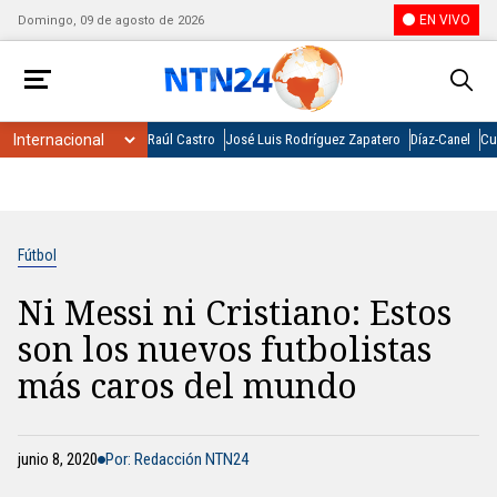
EN VIVO
Domingo, 09 de agosto de 2026
Raúl Castro
José Luis Rodríguez Zapatero
Díaz-Canel
Cu
Fútbol
Ni Messi ni Cristiano: Estos
son los nuevos futbolistas
más caros del mundo
junio 8, 2020
Por: Redacción NTN24