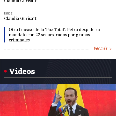
Claudia Gurisatti
Dir
Dirige:
Id
Claudia Gurisatti
Otro fracaso de la 'Paz Total': Petro despide su
mandato con 22 secuestrados por grupos
criminales
Ver más
Item
1
of
5
Videos