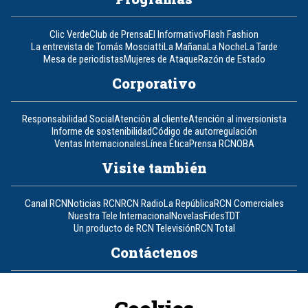
Clic Verde
Club de Prensa
El Informativo
Flash Fashion
La entrevista de Tomás Mosciatti
La Mañana
La Noche
La Tarde
Mesa de periodistas
Mujeres de Ataque
Razón de Estado
Corporativo
Responsabilidad Social
Atención al cliente
Atención al inversionista
Informe de sostenibilidad
Código de autorregulación
Ventas Internacionales
Línea Ética
Prensa RCN
OBA
Visite también
Canal RCN
Noticias RCN
RCN Radio
La República
RCN Comerciales
Nuestra Tele Internacional
Novelas
Fides
TDT
Un producto de RCN Televisión
RCN Total
Contáctenos
Teléfono
+57 (601) 426 92 92