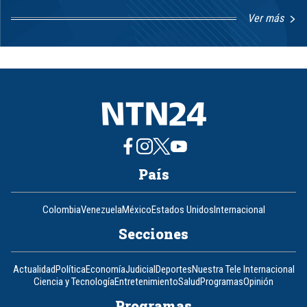
Ver más
Item
1
of
8
País
Colombia
Venezuela
México
Estados Unidos
Internacional
Secciones
Actualidad
Política
Economía
Judicial
Deportes
Nuestra Tele Internacional
Ciencia y Tecnología
Entretenimiento
Salud
Programas
Opinión
Programas