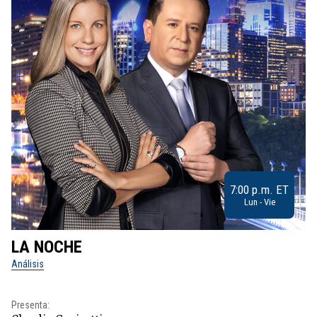
7:00 p.m. ET
Lun - Vie
LA NOCHE
L
Análisis
No
Pr
Presenta:
Id