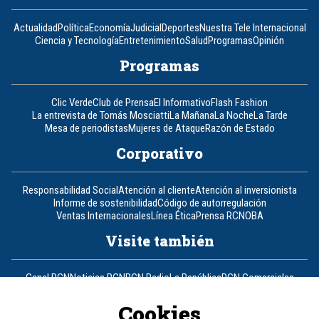
Actualidad
Política
Economía
Judicial
Deportes
Nuestra Tele Internacional
Ciencia y Tecnología
Entretenimiento
Salud
Programas
Opinión
Programas
Clic Verde
Club de Prensa
El Informativo
Flash Fashion
La entrevista de Tomás Mosciatti
La Mañana
La Noche
La Tarde
Mesa de periodistas
Mujeres de Ataque
Razón de Estado
Corporativo
Responsabilidad Social
Atención al cliente
Atención al inversionista
Informe de sostenibilidad
Código de autorregulación
Ventas Internacionales
Línea Ética
Prensa RCN
OBA
Visite también
Canal RCN
Noticias RCN
RCN Radio
La República
RCN Comerciales
Nuestra Tele Internacional
Novelas
Fides
TDT
Un producto de RCN Televisión
RCN Total
Cookies