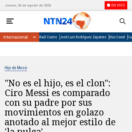
EN VIVO
Jueves, 06 de agosto de 2026
Raúl Castro
José Luis Rodríguez Zapatero
Díaz-Canel
Cu
Hijo de Messi
"No es el hijo, es el clon":
Ciro Messi es comparado
con su padre por sus
movimientos en golazo
anotado al mejor estilo de
'la pulga'