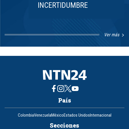
INCERTIDUMBRE
Ver más
Item
1
of
8
País
Colombia
Venezuela
México
Estados Unidos
Internacional
Secciones