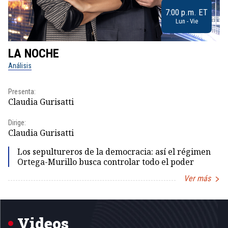
7:00 p.m. ET
Lun - Vie
LA NOCHE
L
Análisis
No
Presenta:
Pr
Claudia Gurisatti
Id
Dirige:
Dir
Claudia Gurisatti
Id
Los sepultureros de la democracia: así el régimen
Ortega-Murillo busca controlar todo el poder
Ver más
Item
1
of
5
Videos