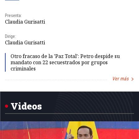
Pr
Presenta:
Id
Claudia Gurisatti
Dir
Dirige:
Id
Claudia Gurisatti
Otro fracaso de la 'Paz Total': Petro despide su
mandato con 22 secuestrados por grupos
criminales
Ver más
Item
1
of
5
Videos