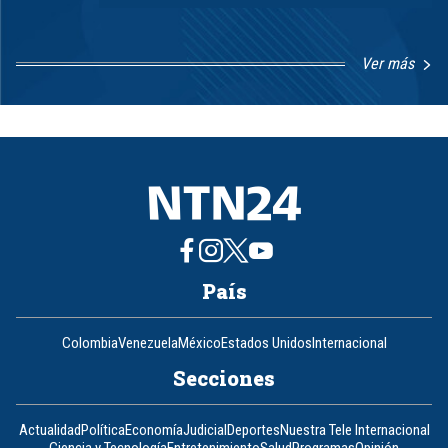
Ver más
Item
1
of
8
País
Colombia
Venezuela
México
Estados Unidos
Internacional
Secciones
Actualidad
Política
Economía
Judicial
Deportes
Nuestra Tele Internacional