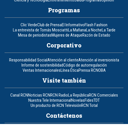
Ciencia y Tecnología
Entretenimiento
Salud
Programas
Opinión
Programas
Clic Verde
Club de Prensa
El Informativo
Flash Fashion
La entrevista de Tomás Mosciatti
La Mañana
La Noche
La Tarde
Mesa de periodistas
Mujeres de Ataque
Razón de Estado
Corporativo
Responsabilidad Social
Atención al cliente
Atención al inversionista
Informe de sostenibilidad
Código de autorregulación
Ventas Internacionales
Línea Ética
Prensa RCN
OBA
Visite también
Canal RCN
Noticias RCN
RCN Radio
La República
RCN Comerciales
Nuestra Tele Internacional
Novelas
Fides
TDT
Un producto de RCN Televisión
RCN Total
Contáctenos