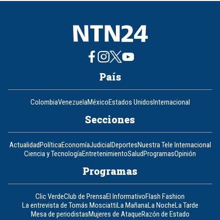
8
País
Colombia
Venezuela
México
Estados Unidos
Internacional
Secciones
Actualidad
Política
Economía
Judicial
Deportes
Nuestra Tele Internacional
Ciencia y Tecnología
Entretenimiento
Salud
Programas
Opinión
Programas
Clic Verde
Club de Prensa
El Informativo
Flash Fashion
La entrevista de Tomás Mosciatti
La Mañana
La Noche
La Tarde
Mesa de periodistas
Mujeres de Ataque
Razón de Estado