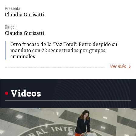
Presenta:
Pr
Claudia Gurisatti
Id
Dirige:
Dir
Claudia Gurisatti
Id
Otro fracaso de la 'Paz Total': Petro despide su
mandato con 22 secuestrados por grupos
criminales
Ver más
Item
1
of
5
Videos