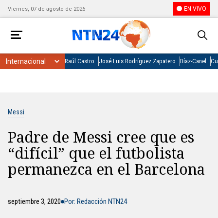
EN VIVO
Viernes, 07 de agosto de 2026
Raúl Castro
José Luis Rodríguez Zapatero
Díaz-Canel
Cu
Messi
Padre de Messi cree que es
“difícil” que el futbolista
permanezca en el Barcelona
septiembre 3, 2020
Por: Redacción NTN24