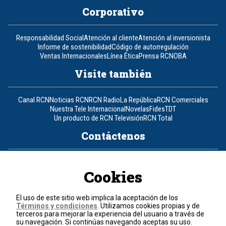
Corporativo
Responsabilidad Social
Atención al cliente
Atención al inversionista
Informe de sostenibilidad
Código de autorregulación
Ventas Internacionales
Línea Ética
Prensa RCN
OBA
Visite también
Canal RCN
Noticias RCN
RCN Radio
La República
RCN Comerciales
Nuestra Tele Internacional
Novelas
Fides
TDT
Un producto de RCN Televisión
RCN Total
Contáctenos
Teléfono
+57 (601) 426 92 92
Cookies
Política de datos personales
Política de cookies
El uso de este sitio web implica la aceptación de los
Términos y condiciones
Términos y condiciones
. Utilizamos cookies propias y de
terceros para mejorar la experiencia del usuario a través de
su navegación. Si continúas navegando aceptas su uso.
© 2026, RCN Medios.