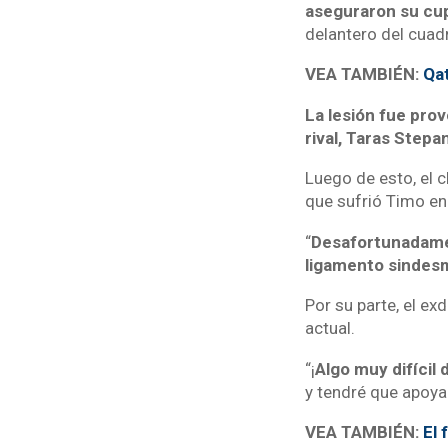
aseguraron su cup
delantero del cuadr
VEA TAMBIÉN:
Qat
La lesión fue prov
rival, Taras Step
Luego de esto, el 
que sufrió Timo en 
“
Desafortunadamen
ligamento sindes
Por su parte, el ex
actual.
“¡
Algo muy difícil 
y tendré que apoya
VEA TAMBIÉN:
El 