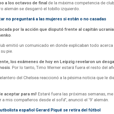
o a los octavos de final
de la máxima competencia de club
o alemán se desgarró el tobillo izquierdo.
ar no preguntará a las mujeres si están o no casadas
ocada por la acción que disputó frente al capitán ucrani
anenko
.
club emitió un comunicado en donde explicaban todo acerca
su pie.
te, los exámenes de hoy en Leipzig revelaron un desgar
mosis
. Por lo tanto, Timo Werner estará fuera el resto del año
delantero del Chelsea reaccionó a la pésima noticia que le d
de aceptar para mí
! Estaré fuera las próximas semanas, me
r a mis compañeros desde el sofá”, anunció el ‘9’ alemán.
futbolista español Gerard Piqué se retira del fútbol