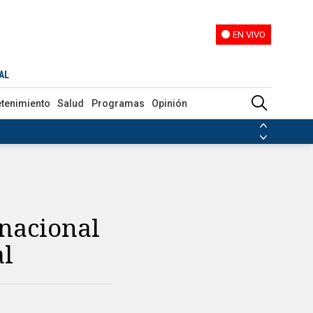
EN VIVO
EN VIVO
AL
etenimiento
Salud
Programas
Opinión
ias de las FARC
ezuela
Nicolás Maduro
Disidencias de las FARC
 en Venezuela
Nicolás Maduro
 nacional
al