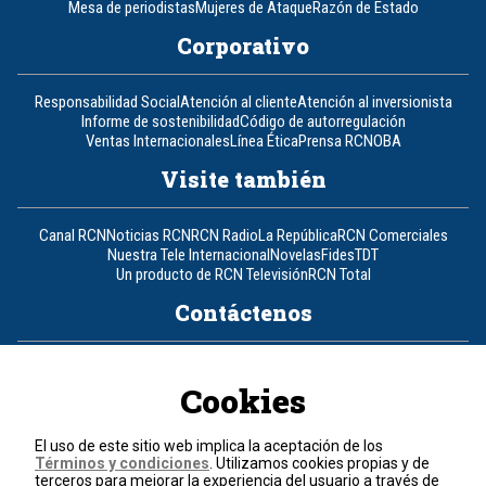
Mesa de periodistas
Mujeres de Ataque
Razón de Estado
Corporativo
Responsabilidad Social
Atención al cliente
Atención al inversionista
Informe de sostenibilidad
Código de autorregulación
Ventas Internacionales
Línea Ética
Prensa RCN
OBA
Visite también
Canal RCN
Noticias RCN
RCN Radio
La República
RCN Comerciales
Nuestra Tele Internacional
Novelas
Fides
TDT
Un producto de RCN Televisión
RCN Total
Contáctenos
Teléfono
+57 (601) 426 92 92
Cookies
Política de datos personales
Política de cookies
El uso de este sitio web implica la aceptación de los
Términos y condiciones
Términos y condiciones
. Utilizamos cookies propias y de
terceros para mejorar la experiencia del usuario a través de