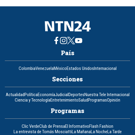
of
8
País
Colombia
Venezuela
México
Estados Unidos
Internacional
Secciones
Actualidad
Política
Economía
Judicial
Deportes
Nuestra Tele Internacional
Ciencia y Tecnología
Entretenimiento
Salud
Programas
Opinión
Programas
Clic Verde
Club de Prensa
El Informativo
Flash Fashion
La entrevista de Tomás Mosciatti
La Mañana
La Noche
La Tarde