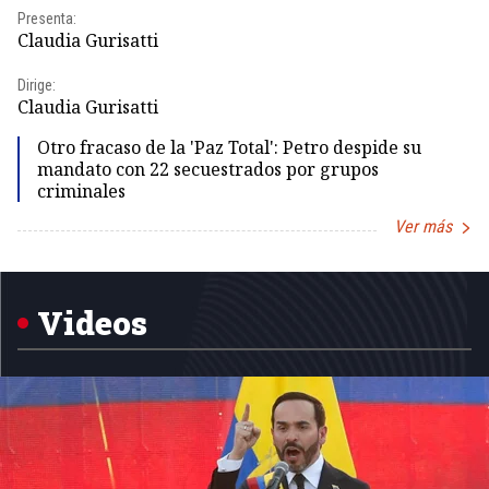
Presenta:
Pr
Claudia Gurisatti
Id
Dirige:
Dir
Claudia Gurisatti
Id
Otro fracaso de la 'Paz Total': Petro despide su
mandato con 22 secuestrados por grupos
criminales
Ver más
Item
1
of
5
Videos