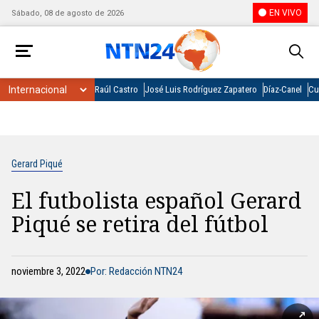
EN VIVO
Sábado, 08 de agosto de 2026
Raúl Castro
José Luis Rodríguez Zapatero
Díaz-Canel
Cu
Gerard Piqué
El futbolista español Gerard
Piqué se retira del fútbol
noviembre 3, 2022
Por: Redacción NTN24