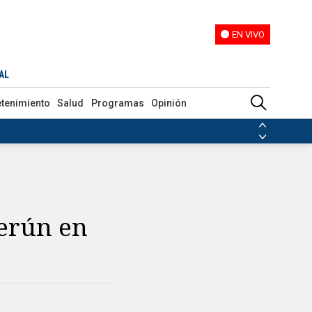
EN VIVO
EN VIVO
AL
etenimiento
Salud
Programas
Opinión
ias de las FARC
ezuela
Nicolás Maduro
Disidencias de las FARC
 en Venezuela
Nicolás Maduro
erún en