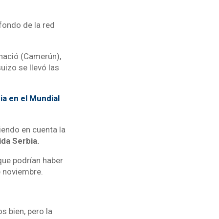
fondo de la red
 nació (Camerún),
uizo se llevó las
ia en el Mundial
iendo en cuenta la
ida Serbia.
que podrían haber
e noviembre.
 bien, pero la