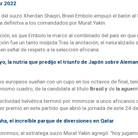
ar 2022
 del suizo Xherdan Shaqiri, Breel Embolo empujó el balón al 
ja definitva a los comandados por Murat Yakin.
cción, es que Embolo le marcó al combinado del país en que
ción fue un tanto insípida.Tras la anotación, el naturalizado s
n señal de respeto a la selección africana.
yo, la nutria que predijo el triunfo de Japón sobre Aleman
los europeos sueñan con un cupo en los octavos de final, ten
mismo cuadro, de la candidata al título
Brasil y
de
la aguerr
ectividad helvética terminó por minimizar a unos africanos 
 premio en este partido que abrió la jornada de este 24 d
ha, el increíble parque de diversiones en Qatar
ommiso, el estratega suizo Murat Yakin agregó: "hoy jugamos