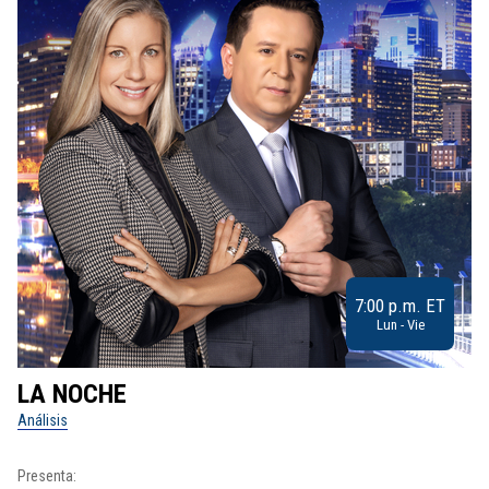
7:00 p.m. ET
Lun - Vie
LA NOCHE
L
Análisis
No
Presenta:
Pr