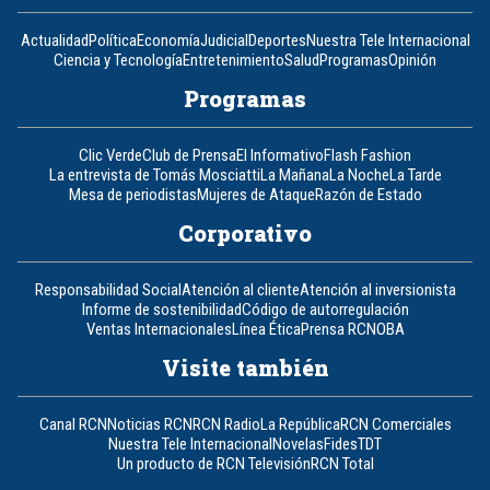
Actualidad
Política
Economía
Judicial
Deportes
Nuestra Tele Internacional
Ciencia y Tecnología
Entretenimiento
Salud
Programas
Opinión
Programas
Clic Verde
Club de Prensa
El Informativo
Flash Fashion
La entrevista de Tomás Mosciatti
La Mañana
La Noche
La Tarde
Mesa de periodistas
Mujeres de Ataque
Razón de Estado
Corporativo
Responsabilidad Social
Atención al cliente
Atención al inversionista
Informe de sostenibilidad
Código de autorregulación
Ventas Internacionales
Línea Ética
Prensa RCN
OBA
Visite también
Canal RCN
Noticias RCN
RCN Radio
La República
RCN Comerciales
Nuestra Tele Internacional
Novelas
Fides
TDT
Un producto de RCN Televisión
RCN Total