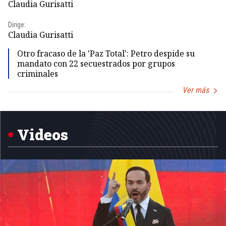
Claudia Gurisatti
Id
Dirige:
Dir
Claudia Gurisatti
Id
Otro fracaso de la 'Paz Total': Petro despide su
mandato con 22 secuestrados por grupos
criminales
Ver más
Item
1
of
5
Videos