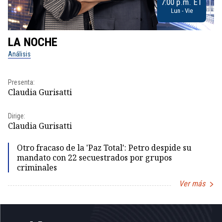
7:00 p.m. ET
Lun - Vie
LA NOCHE
L
Análisis
No
Pr
Presenta:
Id
Claudia Gurisatti
Dir
Dirige:
Id
Claudia Gurisatti
Otro fracaso de la 'Paz Total': Petro despide su
mandato con 22 secuestrados por grupos
criminales
Ver más
Item
1
of
5