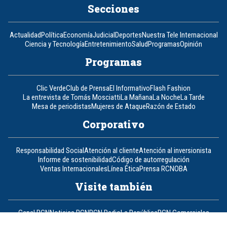
Secciones
Actualidad
Política
Economía
Judicial
Deportes
Nuestra Tele Internacional
Ciencia y Tecnología
Entretenimiento
Salud
Programas
Opinión
Programas
Clic Verde
Club de Prensa
El Informativo
Flash Fashion
La entrevista de Tomás Mosciatti
La Mañana
La Noche
La Tarde
Mesa de periodistas
Mujeres de Ataque
Razón de Estado
Corporativo
Responsabilidad Social
Atención al cliente
Atención al inversionista
Informe de sostenibilidad
Código de autorregulación
Ventas Internacionales
Línea Ética
Prensa RCN
OBA
Visite también
Canal RCN
Noticias RCN
RCN Radio
La República
RCN Comerciales
Nuestra Tele Internacional
Novelas
Fides
TDT