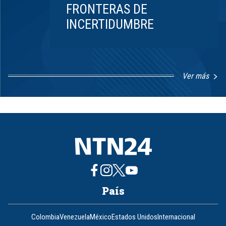
FRONTERAS DE
INCERTIDUMBRE
Ver más
Item
1
of
8
País
Colombia
Venezuela
México
Estados Unidos
Internacional