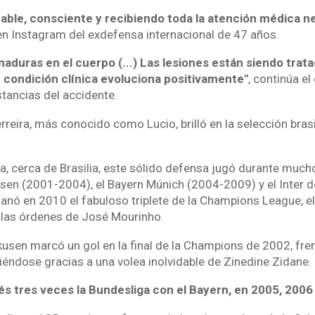
able, consciente y recibiendo toda la atención médica n
 en Instagram del exdefensa internacional de 47 años.
maduras en el cuerpo (...) Las lesiones están siendo trat
u condición clínica evoluciona positivamente"
, continúa e
stancias del accidente.
rreira, más conocido como Lucio, brilló en la selección bras
na, cerca de Brasilia, este sólido defensa jugó durante much
usen (2001-2004), el Bayern Múnich (2004-2009) y el Inter d
anó en 2010 el fabuloso triplete de la Champions League, el
o las órdenes de José Mourinho.
usen marcó un gol en la final de la Champions de 2002, fren
éndose gracias a una volea inolvidable de Zinedine Zidane.
s tres veces la Bundesliga con el Bayern, en 2005, 2006