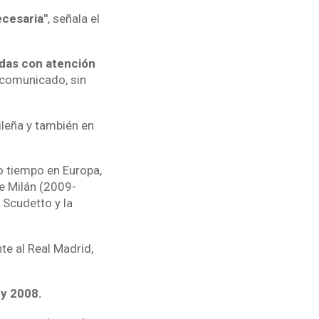
ecesaria"
, señala el
adas con atención
l comunicado, sin
ileña y también en
o tiempo en Europa,
e Milán (2009-
 Scudetto y la
te al Real Madrid,
 y 2008.