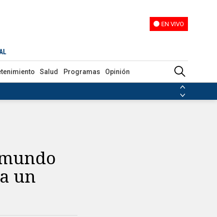
EN VIVO
EN VIVO
AL
etenimiento
Salud
Programas
Opinión
ias de las FARC
ezuela
Nicolás Maduro
Disidencias de las FARC
 en Venezuela
Nicolás Maduro
l mundo
 a un