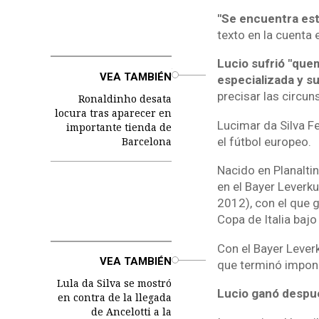
"Se encuentra est
texto en la cuenta
Lucio sufrió "que
o
VEA TAMBIÉN
especializada y s
precisar las circun
Ronaldinho desata
locura tras aparecer en
Lucimar da Silva Fe
importante tienda de
Barcelona
el fútbol europeo.
Nacido en Planalti
en el Bayer Leverk
2012), con el que g
Copa de Italia baj
Con el Bayer Leverk
o
VEA TAMBIÉN
que terminó imponi
Lula da Silva se mostró
Lucio ganó despué
en contra de la llegada
de Ancelotti a la