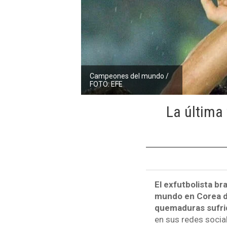
Campeones del mundo /
FOTO: EFE
La última
El exfutbolista br
mundo en Corea de
quemaduras sufri
en sus redes socia