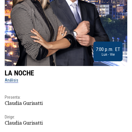
7:00 p.m. ET
Lun - Vie
LA NOCHE
L
Análisis
No
Pr
Presenta:
Id
Claudia Gurisatti
Dir
Dirige:
Id
Claudia Gurisatti