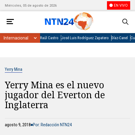
EN VIVO
Miércoles, 05 de agosto de 2026
Raúl Castro
José Luis Rodríguez Zapatero
Díaz-Canel
Cu
Yerry Mina
Yerry Mina es el nuevo
jugador del Everton de
Inglaterra
agosto 9, 2018
Por: Redacción NTN24