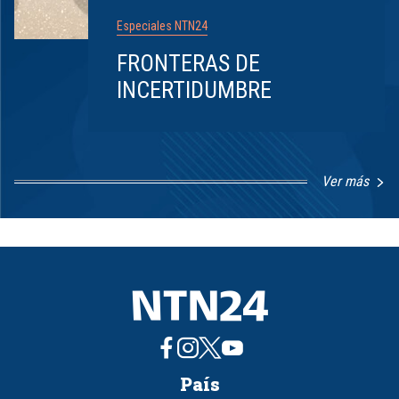
Especiales NTN24
FRONTERAS DE
INCERTIDUMBRE
Ver más
Item
1
of
8
País