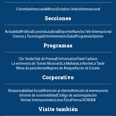
Colombia
Venezuela
México
Estados Unidos
Internacional
Secciones
Actualidad
Política
Economía
Judicial
Deportes
Nuestra Tele Internacional
Ciencia y Tecnología
Entretenimiento
Salud
Programas
Opinión
Programas
Clic Verde
Club de Prensa
El Informativo
Flash Fashion
La entrevista de Tomás Mosciatti
La Mañana
La Noche
La Tarde
Mesa de periodistas
Mujeres de Ataque
Razón de Estado
Corporativo
Responsabilidad Social
Atención al cliente
Atención al inversionista
Informe de sostenibilidad
Código de autorregulación
Ventas Internacionales
Línea Ética
Prensa RCN
OBA
Visite también