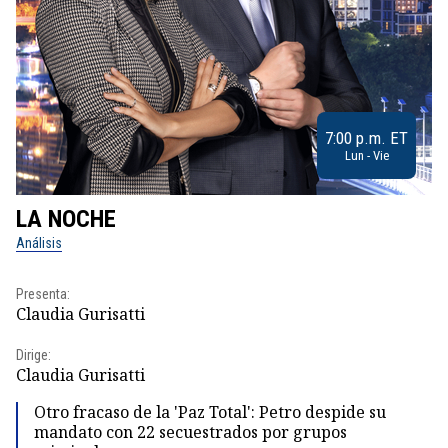
7:00 p.m. ET
Lun - Vie
LA NOCHE
L
Análisis
No
Presenta:
Pr
Claudia Gurisatti
Id
Dirige:
Dir
Claudia Gurisatti
Id
Otro fracaso de la 'Paz Total': Petro despide su
mandato con 22 secuestrados por grupos