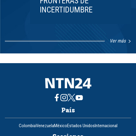
FRONTERAS DE
INCERTIDUMBRE
Ver más
Item
1
of
8
País
Colombia
Venezuela
México
Estados Unidos
Internacional