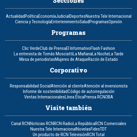
Secciones
Actualidad
Política
Economía
Judicial
Deportes
Nuestra Tele Internacional
Ciencia y Tecnología
Entretenimiento
Salud
Programas
Opinión
Programas
Clic Verde
Club de Prensa
El Informativo
Flash Fashion
La entrevista de Tomás Mosciatti
La Mañana
La Noche
La Tarde
Mesa de periodistas
Mujeres de Ataque
Razón de Estado
Corporativo
Responsabilidad Social
Atención al cliente
Atención al inversionista
Informe de sostenibilidad
Código de autorregulación
Ventas Internacionales
Línea Ética
Prensa RCN
OBA
Visite también
Canal RCN
Noticias RCN
RCN Radio
La República
RCN Comerciales
Nuestra Tele Internacional
Novelas
Fides
TDT
Un producto de RCN Televisión
RCN Total