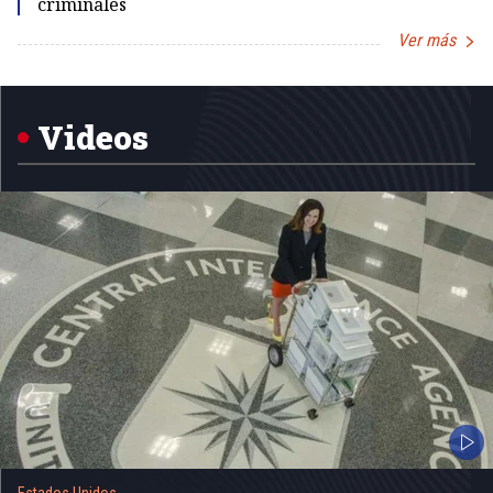
criminales
Ver más
Item
1
of
5
Videos