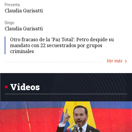
Presenta:
Pr
Claudia Gurisatti
Id
Dirige:
Dir
Claudia Gurisatti
Id
Otro fracaso de la 'Paz Total': Petro despide su
mandato con 22 secuestrados por grupos
criminales
Ver más
Item
1
of
5
Videos