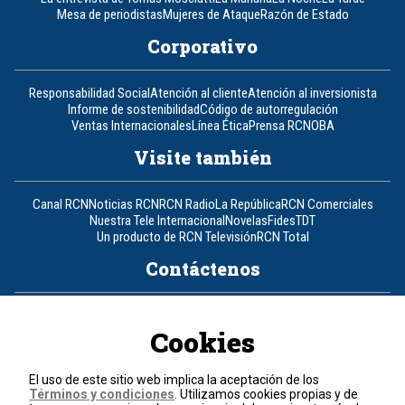
Mesa de periodistas
Mujeres de Ataque
Razón de Estado
Corporativo
Responsabilidad Social
Atención al cliente
Atención al inversionista
Informe de sostenibilidad
Código de autorregulación
Ventas Internacionales
Línea Ética
Prensa RCN
OBA
Visite también
Canal RCN
Noticias RCN
RCN Radio
La República
RCN Comerciales
Nuestra Tele Internacional
Novelas
Fides
TDT
Un producto de RCN Televisión
RCN Total
Contáctenos
Teléfono
+57 (601) 426 92 92
Cookies
Política de datos personales
Política de cookies
El uso de este sitio web implica la aceptación de los
Términos y condiciones
Términos y condiciones
. Utilizamos cookies propias y de