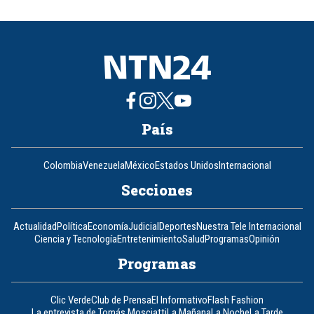
of
8
País
Colombia
Venezuela
México
Estados Unidos
Internacional
Secciones
Actualidad
Política
Economía
Judicial
Deportes
Nuestra Tele Internacional
Ciencia y Tecnología
Entretenimiento
Salud
Programas
Opinión
Programas
Clic Verde
Club de Prensa
El Informativo
Flash Fashion
La entrevista de Tomás Mosciatti
La Mañana
La Noche
La Tarde