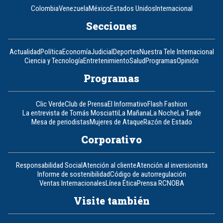
Colombia
Venezuela
México
Estados Unidos
Internacional
Secciones
Actualidad
Política
Economía
Judicial
Deportes
Nuestra Tele Internacional
Ciencia y Tecnología
Entretenimiento
Salud
Programas
Opinión
Programas
Clic Verde
Club de Prensa
El Informativo
Flash Fashion
La entrevista de Tomás Mosciatti
La Mañana
La Noche
La Tarde
Mesa de periodistas
Mujeres de Ataque
Razón de Estado
Corporativo
Responsabilidad Social
Atención al cliente
Atención al inversionista
Informe de sostenibilidad
Código de autorregulación
Ventas Internacionales
Línea Ética
Prensa RCN
OBA
Visite también