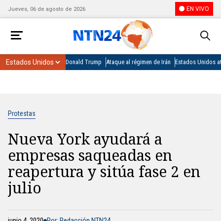
EN VIVO
Jueves, 06 de agosto de 2026
Donald Trump
Ataque al régimen de Irán
Estados Unidos at
Protestas
Nueva York ayudará a
empresas saqueadas en
reapertura y sitúa fase 2 en
julio
junio 4, 2020
Por: Redacción NTN24