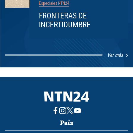
Especiales NTN24
FRONTERAS DE
INCERTIDUMBRE
Ver más
Item
1
of
8
País