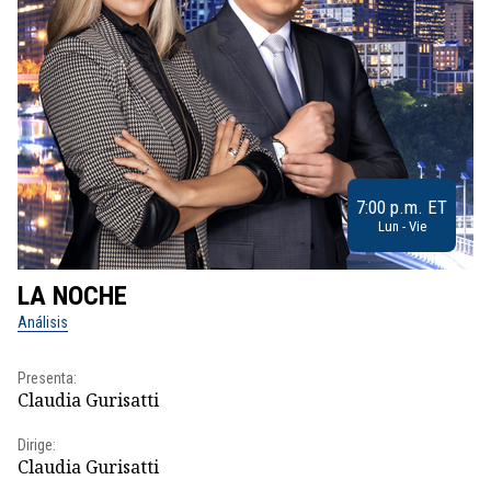
7:00 p.m. ET
Lun - Vie
LA NOCHE
L
Análisis
No
Presenta:
Pr
Claudia Gurisatti
Id
Dirige:
Dir
Claudia Gurisatti
Id