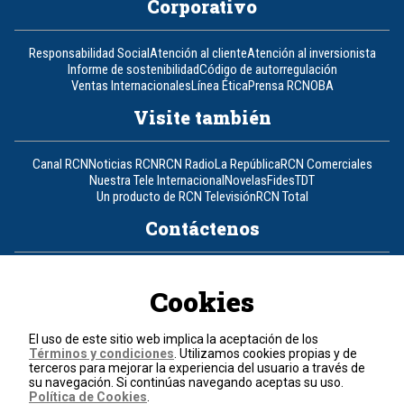
Corporativo
Responsabilidad Social
Atención al cliente
Atención al inversionista
Informe de sostenibilidad
Código de autorregulación
Ventas Internacionales
Línea Ética
Prensa RCN
OBA
Visite también
Canal RCN
Noticias RCN
RCN Radio
La República
RCN Comerciales
Nuestra Tele Internacional
Novelas
Fides
TDT
Un producto de RCN Televisión
RCN Total
Contáctenos
Teléfono
+57 (601) 426 92 92
Cookies
Política de datos personales
Política de cookies
El uso de este sitio web implica la aceptación de los
Términos y condiciones
Términos y condiciones
. Utilizamos cookies propias y de
terceros para mejorar la experiencia del usuario a través de
su navegación. Si continúas navegando aceptas su uso.
© 2026, RCN Medios.
Política de Cookies
.
Todos los derechos reservados.