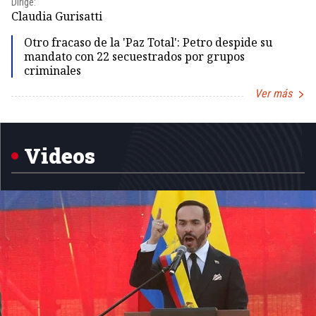
Dirige:
Dir
Claudia Gurisatti
Id
Otro fracaso de la 'Paz Total': Petro despide su
mandato con 22 secuestrados por grupos
criminales
Ver más
Item
1
of
5
Videos