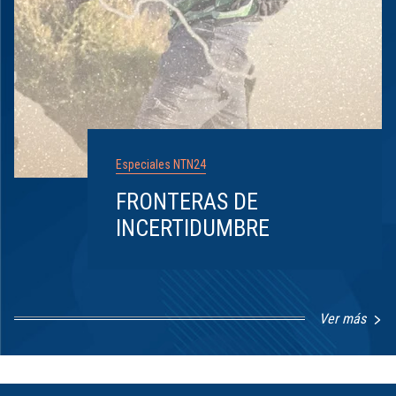
Especiales NTN24
FRONTERAS DE
INCERTIDUMBRE
Ver más
Item
1
of
8