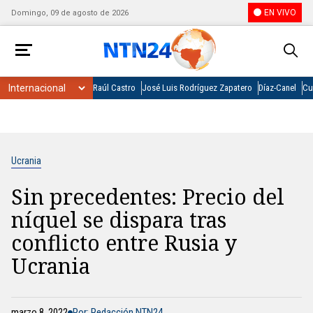
EN VIVO
Domingo, 09 de agosto de 2026
Raúl Castro
José Luis Rodríguez Zapatero
Díaz-Canel
Cu
Ucrania
Sin precedentes: Precio del
níquel se dispara tras
conflicto entre Rusia y
Ucrania
marzo 8, 2022
Por: Redacción NTN24