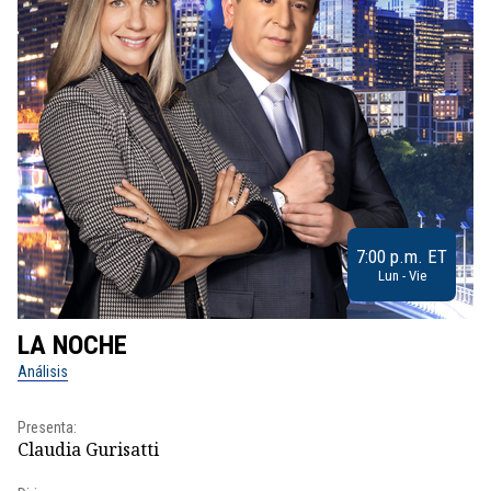
7:00 p.m. ET
Lun - Vie
LA NOCHE
L
Análisis
No
Presenta:
Pr
Claudia Gurisatti
Id