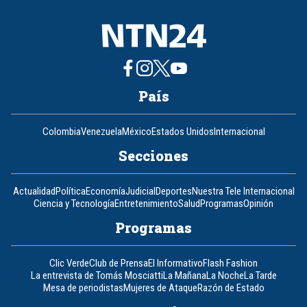
País
Colombia
Venezuela
México
Estados Unidos
Internacional
Secciones
Actualidad
Política
Economía
Judicial
Deportes
Nuestra Tele Internacional
Ciencia y Tecnología
Entretenimiento
Salud
Programas
Opinión
Programas
Clic Verde
Club de Prensa
El Informativo
Flash Fashion
La entrevista de Tomás Mosciatti
La Mañana
La Noche
La Tarde
Mesa de periodistas
Mujeres de Ataque
Razón de Estado