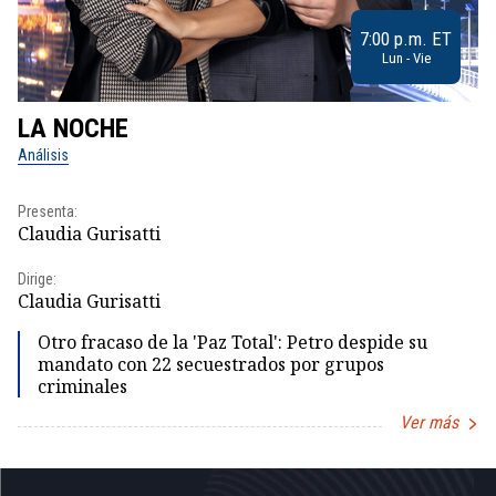
7:00 p.m. ET
Lun - Vie
LA NOCHE
L
Análisis
No
Presenta:
Pr
Claudia Gurisatti
Id
Dirige:
Dir
Claudia Gurisatti
Id
Otro fracaso de la 'Paz Total': Petro despide su
mandato con 22 secuestrados por grupos
criminales
Ver más
Item
1
of