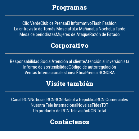
Programas
Clic Verde
Club de Prensa
El Informativo
Flash Fashion
La entrevista de Tomás Mosciatti
La Mañana
La Noche
La Tarde
Mesa de periodistas
Mujeres de Ataque
Razón de Estado
Corporativo
Responsabilidad Social
Atención al cliente
Atención al inversionista
Informe de sostenibilidad
Código de autorregulación
Ventas Internacionales
Línea Ética
Prensa RCN
OBA
Visite también
Canal RCN
Noticias RCN
RCN Radio
La República
RCN Comerciales
Nuestra Tele Internacional
Novelas
Fides
TDT
Un producto de RCN Televisión
RCN Total
Contáctenos
Teléfono
+57 (601) 426 92 92