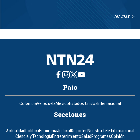
Ver más
Item
1
of
8
País
Colombia
Venezuela
México
Estados Unidos
Internacional
Secciones
Actualidad
Política
Economía
Judicial
Deportes
Nuestra Tele Internacional
Ciencia y Tecnología
Entretenimiento
Salud
Programas
Opinión