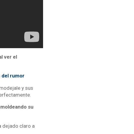
l ver el
s del rumor
 modejale y sus
erfectamente.
o moldeando su
ha dejado claro a