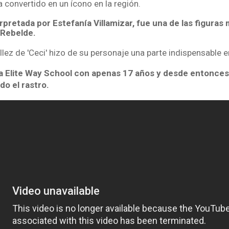
a convertido en un ícono en la región.
erpretada por Estefanía Villamizar, fue una de las figura
 Rebelde.
llez de 'Ceci' hizo de su personaje una parte indispensable en 
a la Elite Way School con apenas 17 años y desde entonce
do el rastro.