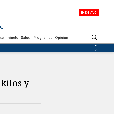
EN VIVO
EN VIVO
AL
etenimiento
Salud
Programas
Opinión
ias de las FARC
ezuela
Nicolás Maduro
Disidencias de las FARC
 en Venezuela
Nicolás Maduro
kilos y